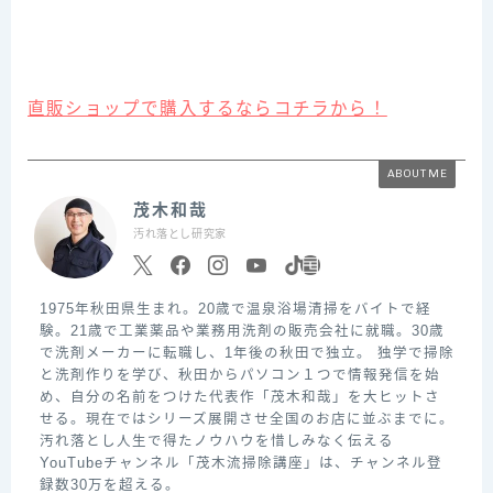
直販ショップで購入するならコチラから！
ABOUT ME
茂木和哉
汚れ落とし研究家
1975年秋田県生まれ。20歳で温泉浴場清掃をバイトで経
験。21歳で工業薬品や業務用洗剤の販売会社に就職。30歳
で洗剤メーカーに転職し、1年後の秋田で独立。 独学で掃除
と洗剤作りを学び、秋田からパソコン１つで情報発信を始
め、自分の名前をつけた代表作「茂木和哉」を大ヒットさ
せる。現在ではシリーズ展開させ全国のお店に並ぶまでに。
汚れ落とし人生で得たノウハウを惜しみなく伝える
YouTubeチャンネル「茂木流掃除講座」は、チャンネル登
録数30万を超える。