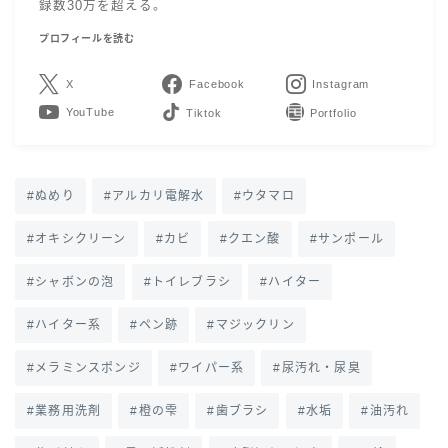
録数30万を超える。
プロフィールを読む
X
Facebook
Instagram
YouTube
LINE
Contact
ぬめり
アルカリ電解水
ウタマロ
オキシクリーン
カビ
クエン酸
サンポール
シャボンの泡
トイレブラシ
ハイター
ハイター系
ペン跡
マジックリン
メラミンスポンジ
ワイパー系
尿汚れ・尿臭
業務用洗剤
橙の雫
歯ブラシ
水垢
油汚れ