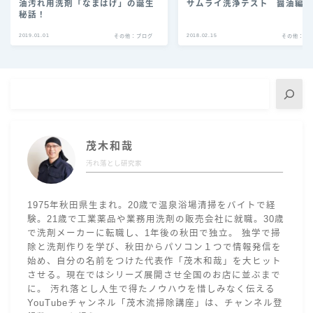
油汚れ用洗剤「なまはげ」の誕生
サムライ洗浄テスト 醤油編
秘話！
2019.01.01
2018.02.15
その他：ブログ
その他：ブ
茂木和哉
汚れ落とし研究家
1975年秋田県生まれ。20歳で温泉浴場清掃をバイトで経
験。21歳で工業薬品や業務用洗剤の販売会社に就職。30歳
で洗剤メーカーに転職し、1年後の秋田で独立。 独学で掃
除と洗剤作りを学び、秋田からパソコン１つで情報発信を
始め、自分の名前をつけた代表作「茂木和哉」を大ヒット
させる。現在ではシリーズ展開させ全国のお店に並ぶまで
に。 汚れ落とし人生で得たノウハウを惜しみなく伝える
YouTubeチャンネル「茂木流掃除講座」は、チャンネル登