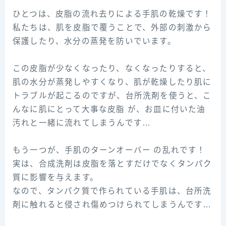
ㅤㅤㅤㅤㅤㅤㅤㅤㅤㅤㅤㅤㅤ
ひとつは、皮脂の流れ去りによる手肌の乾燥です！
私たちは、肌を皮脂で覆うことで、外部の刺激から
保護したり、水分の蒸発を防いでいます。
ㅤㅤㅤㅤㅤㅤㅤㅤㅤㅤㅤㅤㅤ
この皮脂が少なくなったり、なくなったりすると、
肌の水分が蒸発しやすくなり、肌が乾燥したり肌に
トラブルが起こるのですが、台所洗剤を使うと、こ
んなに肌にとって大事な皮脂 が、お皿に付いた油
汚れと一緒に流れてしまうんです…
ㅤㅤㅤㅤㅤㅤㅤㅤㅤㅤㅤㅤㅤ
もう一つが、手肌のターンオーバー の乱れです！
実は、合成洗剤は皮脂を落とすだけでなくタンパク
質に影響を与えます。
なので、タンパク質で作られている手肌は、台所洗
剤に触れると侵され傷めつけられてしまうんです…
ㅤㅤㅤㅤㅤㅤㅤㅤㅤㅤㅤㅤㅤ