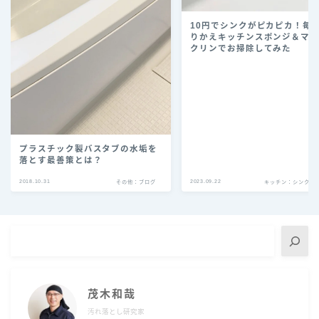
10円でシンクがピカピカ！毎
りかえキッチンスポンジ＆マ
クリンでお掃除してみた
プラスチック製バスタブの水垢を
落とす最善策とは？
2018.10.31
2023.09.22
その他：ブログ
キッチン：シンク・
茂木和哉
汚れ落とし研究家