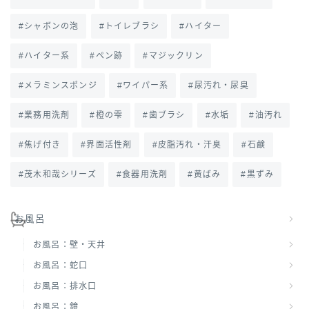
シャボンの泡
トイレブラシ
ハイター
ハイター系
ペン跡
マジックリン
メラミンスポンジ
ワイパー系
尿汚れ・尿臭
業務用洗剤
橙の雫
歯ブラシ
水垢
油汚れ
焦げ付き
界面活性剤
皮脂汚れ・汗臭
石鹸
茂木和哉シリーズ
食器用洗剤
黄ばみ
黒ずみ
お風呂
お風呂：壁・天井
お風呂：蛇口
お風呂：排水口
お風呂：鏡