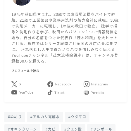
1975年秋田県生まれ。20歳で温泉浴場清掃をバイトで経
験。21歳で工業薬品や業務用洗剤の販売会社に就職。30歳
で洗剤メーカーに転職し、1年後の秋田で独立。 独学で掃
除と洗剤作りを学び、秋田からパソコン１つで情報発信を
始め、自分の名前をつけた代表作「茂木和哉」を大ヒット
させる。現在ではシリーズ展開させ全国のお店に並ぶまで
に。 汚れ落とし人生で得たノウハウを惜しみなく伝える
YouTubeチャンネル「茂木流掃除講座」は、チャンネル登
録数30万を超える。
プロフィールを読む
X
Facebook
Instagram
YouTube
LINE
Contact
ぬめり
アルカリ電解水
ウタマロ
オキシクリーン
カビ
クエン酸
サンポール