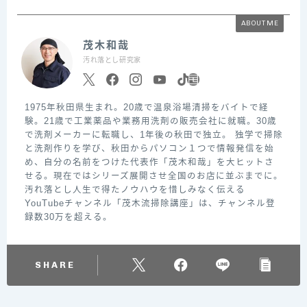
ABOUT ME
茂木和哉
汚れ落とし研究家
1975年秋田県生まれ。20歳で温泉浴場清掃をバイトで経
験。21歳で工業薬品や業務用洗剤の販売会社に就職。30歳
で洗剤メーカーに転職し、1年後の秋田で独立。 独学で掃除
と洗剤作りを学び、秋田からパソコン１つで情報発信を始
め、自分の名前をつけた代表作「茂木和哉」を大ヒットさ
せる。現在ではシリーズ展開させ全国のお店に並ぶまでに。
汚れ落とし人生で得たノウハウを惜しみなく伝える
YouTubeチャンネル「茂木流掃除講座」は、チャンネル登
録数30万を超える。
SHARE