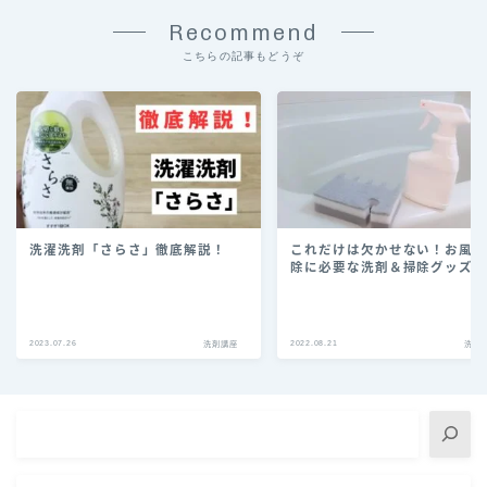
Recommend
こちらの記事もどうぞ
洗濯洗剤「さらさ」徹底解説！
これだけは欠かせない！お風
除に必要な洗剤＆掃除グッズ6
2023.07.26
2022.08.21
洗剤講座
洗剤