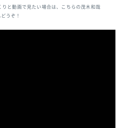
画で見たい場合は、こ‌ち‌ら‌の‌茂‌木‌和‌哉‌
動画へどうぞ！