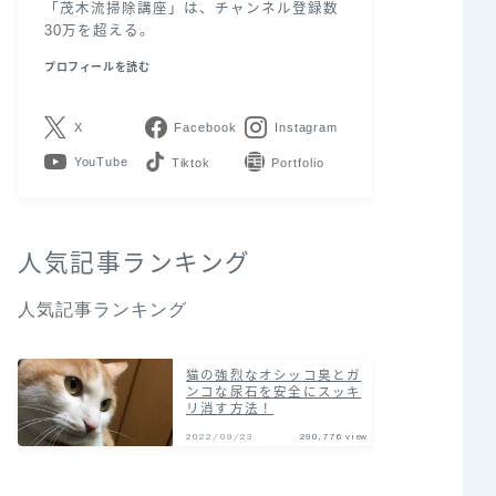
「茂木流掃除講座」は、チャンネル登録数
30万を超える。
プロフィールを読む
X
Facebook
Instagram
YouTube
LINE
Contact
人気記事ランキング
人気記事ランキング
猫の強烈なオシッコ臭とガ
ンコな尿石を安全にスッキ
リ消す方法！
2022/09/23
290,776 view