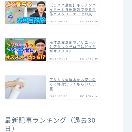
【コスパ最強】キッチンハ
イターと食器洗剤で作る自
作バスクリーナーでお風呂
の汚れまとめて落とす掃除
2023/10/21
235,889 view
術！
液体洗濯洗剤のアリエール
とアタックゼロではどっち
がオススメ⁈
2021/05/31
149,044 view
アルカリ電解水をお使いの
方に絶対知ってもらいたい
事
2022/07/17
135,206 view
最新記事ランキング（過去30
日）