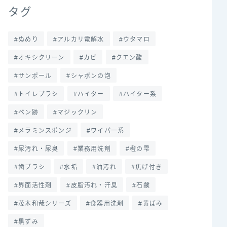
タグ
ぬめり
アルカリ電解水
ウタマロ
オキシクリーン
カビ
クエン酸
サンポール
シャボンの泡
トイレブラシ
ハイター
ハイター系
ペン跡
マジックリン
メラミンスポンジ
ワイパー系
尿汚れ・尿臭
業務用洗剤
橙の雫
歯ブラシ
水垢
油汚れ
焦げ付き
界面活性剤
皮脂汚れ・汗臭
石鹸
茂木和哉シリーズ
食器用洗剤
黄ばみ
黒ずみ