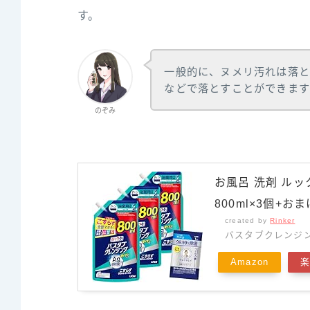
す。
一般的に、ヌメリ汚れは落と
などで落とすことができます
のぞみ
お風呂 洗剤 ル
800ml×3個+お
created by
Rinker
バスタブクレンジ
Amazon