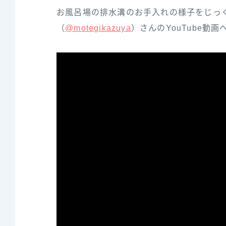
お風呂場の排水溝のお手入れの様子をじっくりと動
（‌‌
@motegikazuya‌‌
）‌さ‌ん‌の‌YouTube‌