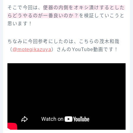
そこで今回は、
便器の内側をオキシ漬けするとした
らどうやるのが一番良いのか？
を検証していこうと
思います！
ちなみに今回参‌考‌に‌し‌た‌の‌は、‌こ‌ち‌ら‌の‌茂‌木‌和‌哉‌
（‌‌
@motegikazuya‌‌
）‌さ‌ん‌の‌YouTube‌動‌画‌で‌す！