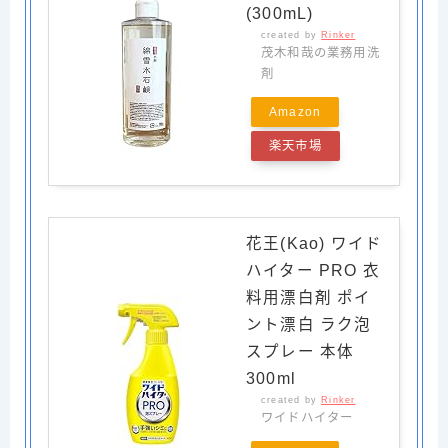
(300mL)
created by
Rinker
茂木和哉の業務用洗
剤
Amazon
楽天市場
花王(Kao) ワイド
ハイター PRO 衣
料用漂白剤 ポイ
ント漂白 ラク泡
スプレー 本体
300ml
created by
Rinker
ワイドハイター