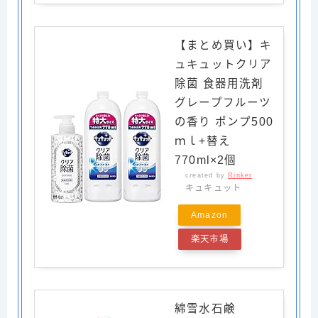
【まとめ買い】キ
ュキュットクリア
除菌 食器用洗剤
グレープフルーツ
の香り ポンプ500
ｍｌ+替え
770ml×2個
created by
Rinker
キュキュット
Amazon
楽天市場
綿雪水石鹸