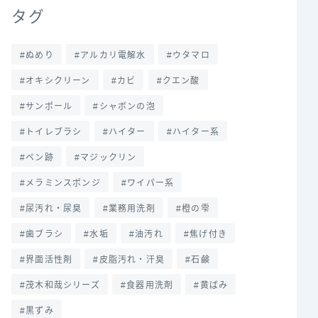
タグ
ぬめり
アルカリ電解水
ウタマロ
オキシクリーン
カビ
クエン酸
サンポール
シャボンの泡
トイレブラシ
ハイター
ハイター系
ペン跡
マジックリン
メラミンスポンジ
ワイパー系
尿汚れ・尿臭
業務用洗剤
橙の雫
歯ブラシ
水垢
油汚れ
焦げ付き
界面活性剤
皮脂汚れ・汗臭
石鹸
茂木和哉シリーズ
食器用洗剤
黄ばみ
黒ずみ