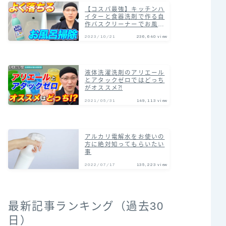
【コスパ最強】キッチンハ
イターと食器洗剤で作る自
作バスクリーナーでお風呂
の汚れまとめて落とす掃除
2023/10/21
236,640 view
術！
液体洗濯洗剤のアリエール
とアタックゼロではどっち
がオススメ⁈
2021/05/31
149,113 view
アルカリ電解水をお使いの
方に絶対知ってもらいたい
事
2022/07/17
135,223 view
最新記事ランキング（過去30
日）