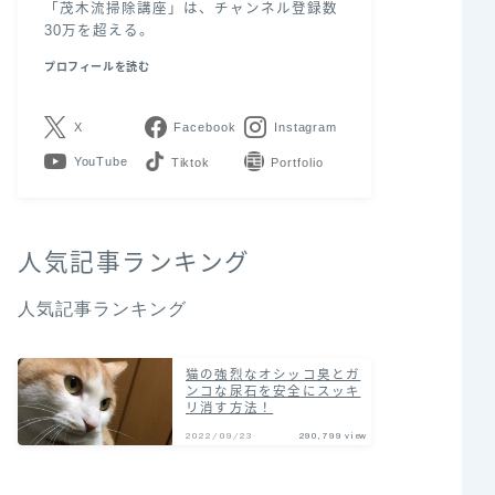
「茂木流掃除講座」は、チャンネル登録数
30万を超える。
プロフィールを読む
X
Facebook
Instagram
YouTube
LINE
Contact
人気記事ランキング
人気記事ランキング
猫の強烈なオシッコ臭とガ
ンコな尿石を安全にスッキ
リ消す方法！
2022/09/23
290,799 view