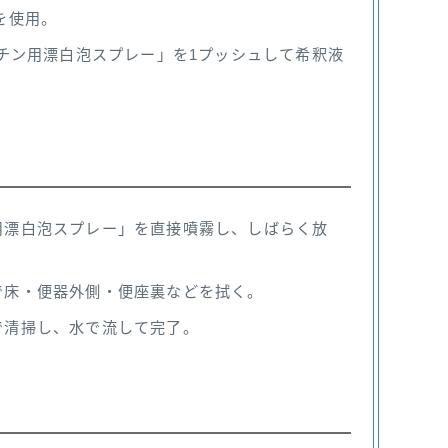
を使用。
チン用漂白泡スプレー」を1プッシュして希釈液
用漂白泡スプレー」を直接噴霧し、しばらく放
で床・便器外側・便座裏などを拭く。
で清掃し、水で流して完了。