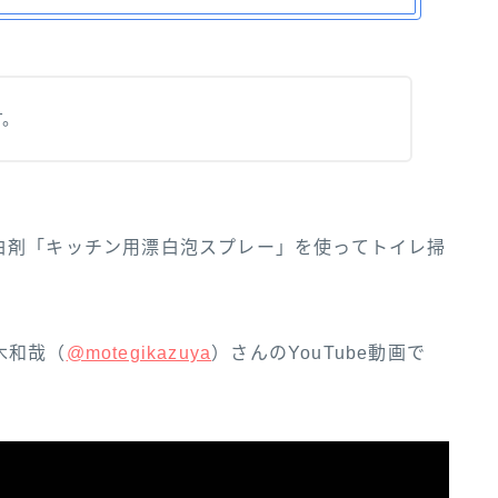
す。
白剤「キッチン用漂白泡スプレー」を使ってトイレ掃
和‌哉‌（‌‌
@motegikazuya‌‌
）‌さ‌ん‌の‌YouTube‌動‌画‌で‌