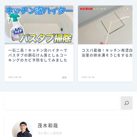
一石二鳥！キッチン泡ハイターで
コスパ最強！キッチン用漂白
バスタブの銅石けん落とし＆コー
浴室の排水溝そうじをする方
キングのカビ予防をしてみました
2023.03.05
2022.11.26
掃除
茂木和哉
汚れ落とし研究家