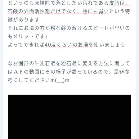
というのも床掃除で落としたい汚れである
皮脂は、
石鹸の界面活性剤だけでなく、熱にも弱い
という特
徴があります
それにお湯の方が粉石鹸の溶けるスピードが早いの
もメリットです♪
よってできれば
40度くらいのお湯
を使いましょう
なお固形の牛乳石鹸を粉石鹸に変える方法に関して
は以下の動画にその様子が載っているので、是非参
考にしてくださいm(__)m