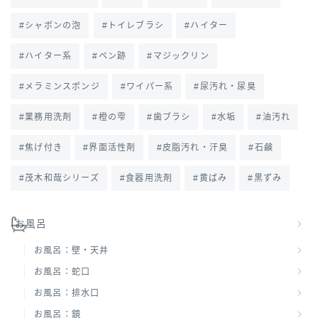
シャボンの泡
トイレブラシ
ハイター
ハイター系
ペン跡
マジックリン
メラミンスポンジ
ワイパー系
尿汚れ・尿臭
業務用洗剤
橙の雫
歯ブラシ
水垢
油汚れ
焦げ付き
界面活性剤
皮脂汚れ・汗臭
石鹸
茂木和哉シリーズ
食器用洗剤
黄ばみ
黒ずみ
お風呂
お風呂：壁・天井
お風呂：蛇口
お風呂：排水口
お風呂：鏡