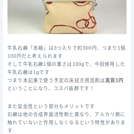
牛乳石鹸「赤箱」は3つ入りで約300円、つまり1個
100円だと考えられます
そして牛乳石鹸1個の重さは100gで、今回使用した
牛乳石鹸は1gです
つまり
本記事で使う予定の床拭き用洗剤は
実質1円
ということになり、コスパ抜群です！
また
安全性
という部分もメリットです
石鹸は他の合成界面活性剤と異なり、アルカリ側に
触れていないと作用しなくなるという特性がありま
す