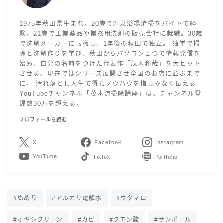
1975年秋田県生まれ。20歳で温泉浴場清掃をバイトで経
験。21歳で工業薬品や業務用洗剤の販売会社に就職。30歳
で洗剤メーカーに転職し、1年後の秋田で独立。 独学で掃
除と洗剤作りを学び、秋田からパソコン１つで情報発信を
始め、自分の名前をつけた代表作「茂木和哉」を大ヒット
させる。現在ではシリーズ展開させ全国のお店に並ぶまで
に。 汚れ落とし人生で得たノウハウを惜しみなく伝える
YouTubeチャンネル「茂木流掃除講座」は、チャンネル登
録数30万を超える。
プロフィールを読む
X
Facebook
Instagram
YouTube
LINE
Contact
ぬめり
アルカリ電解水
ウタマロ
オキシクリーン
カビ
クエン酸
サンポール