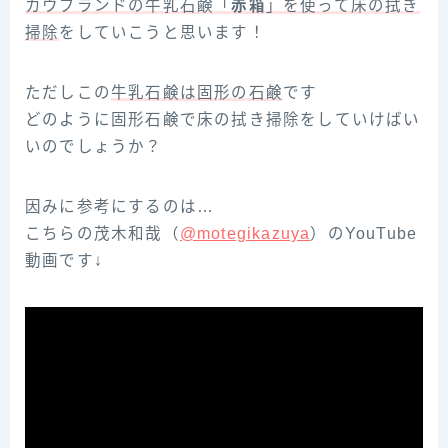
カウブランドの牛乳石鹸「
赤箱
」を使って床の拭き
掃除
をしていこうと思います！
ただしこの
牛乳石鹸は固形の石鹸
です
どのように固形石鹸で床の拭き掃除をしていけばい
いのでしょうか？
因みに参考にするのは…
こちらの茂木和哉（
@motegikazuya
）のYouTube
動画です↓