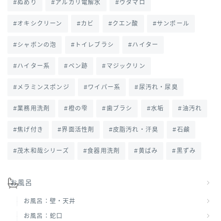
ぬめり
アルカリ電解水
ウタマロ
オキシクリーン
カビ
クエン酸
サンポール
シャボンの泡
トイレブラシ
ハイター
ハイター系
ペン跡
マジックリン
メラミンスポンジ
ワイパー系
尿汚れ・尿臭
業務用洗剤
橙の雫
歯ブラシ
水垢
油汚れ
焦げ付き
界面活性剤
皮脂汚れ・汗臭
石鹸
茂木和哉シリーズ
食器用洗剤
黄ばみ
黒ずみ
お風呂
お風呂：壁・天井
お風呂：蛇口