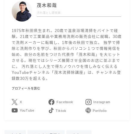
茂木和哉
汚れ落とし研究家
1975年秋田県生まれ。20歳で温泉浴場清掃をバイトで経
験。21歳で工業薬品や業務用洗剤の販売会社に就職。30歳
で洗剤メーカーに転職し、1年後の秋田で独立。 独学で掃
除と洗剤作りを学び、秋田からパソコン１つで情報発信を
始め、自分の名前をつけた代表作「茂木和哉」を大ヒット
させる。現在ではシリーズ展開させ全国のお店に並ぶまで
に。 汚れ落とし人生で得たノウハウを惜しみなく伝える
YouTubeチャンネル「茂木流掃除講座」は、チャンネル登
録数30万を超える。
プロフィールを読む
X
Facebook
Instagram
YouTube
LINE
Contact