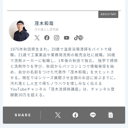
ABOUT ME
茂木和哉
汚れ落とし研究家
1975年秋田県生まれ。20歳で温泉浴場清掃をバイトで経
験。21歳で工業薬品や業務用洗剤の販売会社に就職。30歳
で洗剤メーカーに転職し、1年後の秋田で独立。 独学で掃除
と洗剤作りを学び、秋田からパソコン１つで情報発信を始
め、自分の名前をつけた代表作「茂木和哉」を大ヒットさ
せる。現在ではシリーズ展開させ全国のお店に並ぶまでに。
汚れ落とし人生で得たノウハウを惜しみなく伝える
YouTubeチャンネル「茂木流掃除講座」は、チャンネル登
録数30万を超える。
SHARE