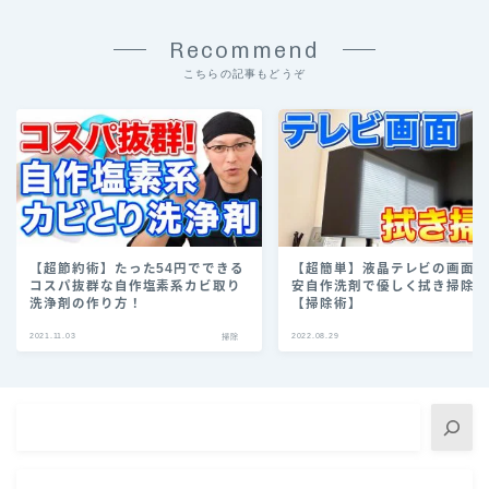
Recommend
こちらの記事もどうぞ
【超節約術】たった54円でできる
【超簡単】液晶テレビの画面
コスパ抜群な自作塩素系カビ取り
安自作洗剤で優しく拭き掃除
洗浄剤の作り方！
【掃除術】￼
2021.11.03
2022.08.29
掃除