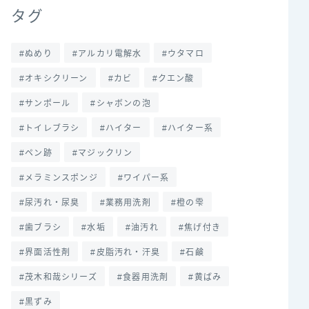
タグ
ぬめり
アルカリ電解水
ウタマロ
オキシクリーン
カビ
クエン酸
サンポール
シャボンの泡
トイレブラシ
ハイター
ハイター系
ペン跡
マジックリン
メラミンスポンジ
ワイパー系
尿汚れ・尿臭
業務用洗剤
橙の雫
歯ブラシ
水垢
油汚れ
焦げ付き
界面活性剤
皮脂汚れ・汗臭
石鹸
茂木和哉シリーズ
食器用洗剤
黄ばみ
黒ずみ