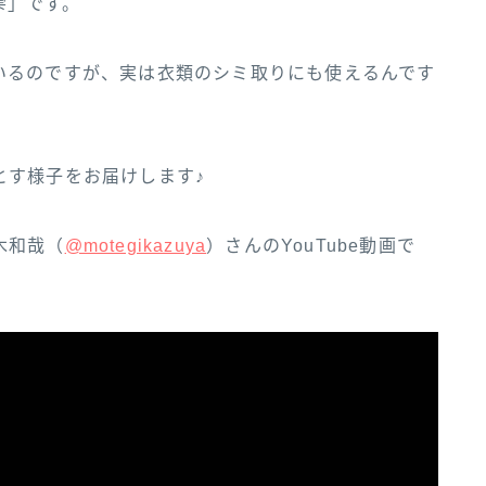
雫」です。
いるのですが、実は衣類のシミ取りにも使えるんです
とす様子をお届けします♪
和‌哉‌（‌‌
@motegikazuya‌‌
）‌さ‌ん‌の‌YouTube‌動‌画‌で‌