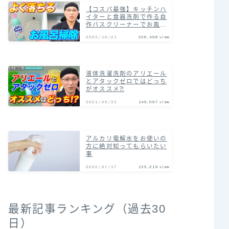
【コスパ最強】キッチンハ
イターと食器洗剤で作る自
作バスクリーナーでお風呂
の汚れまとめて落とす掃除
2023/10/21
236,498 view
術！
液体洗濯洗剤のアリエール
とアタックゼロではどっち
がオススメ⁈
2021/05/31
149,097 view
アルカリ電解水をお使いの
方に絶対知ってもらいたい
事
2022/07/17
135,219 view
最新記事ランキング（過去30
日）