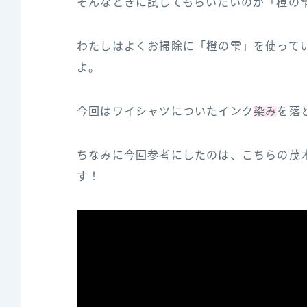
そんなときに試してもらいたいのが「橙の
わたしはよくお掃除に「橙の雫」を使って
よ。
今回はワイシャツについたインク
染み
を落
ちなみに今回参‌考‌に‌し‌た‌の‌は、‌こ‌ち‌ら‌の‌茂‌木‌
す！