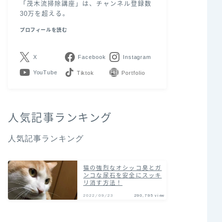
「茂木流掃除講座」は、チャンネル登録数
30万を超える。
プロフィールを読む
X
Facebook
Instagram
YouTube
LINE
Contact
人気記事ランキング
人気記事ランキング
猫の強烈なオシッコ臭とガ
ンコな尿石を安全にスッキ
リ消す方法！
2022/09/23
290,795 view