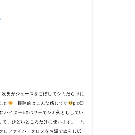
m
. 次男がジュースをこぼしてシミだらけに
した
. 掃除前はこんな感じです
pic②
. 次にハイターEXパワーでシミ落とししてい
して、ひどいところだけに使います。 . 汚
クロファイバークロスをお湯でぬらし拭