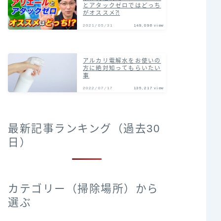
とアタックゼロではどっち
がオススメ⁈
2021/05/31
149,096 view
アルカリ電解水をお使いの
方に絶対知ってもらいたい
事
2022/07/17
135,217 view
最新記事ランキング（過去30
日）
カテゴリー（掃除場所）から
選ぶ