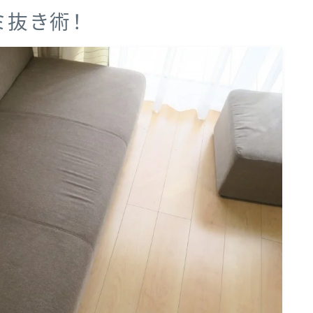
ミ抜き術！