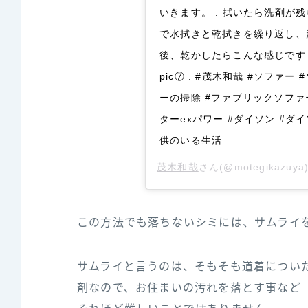
いきます。 . 拭いたら洗剤が
で水拭きと乾拭きを繰り返し、洗
後、乾かしたらこんな感じです！
pic⑦ . #茂木和哉 #ソファ
ーの掃除 #ファブリックソファー
ターexパワー #ダイソン #ダイ
供のいる生活
茂木和哉
さん(@motegikazu
この方法でも落ちないシミには、サムライ
サムライと言うのは、そもそも道着につい
剤なので、お住まいの汚れを落とす事など