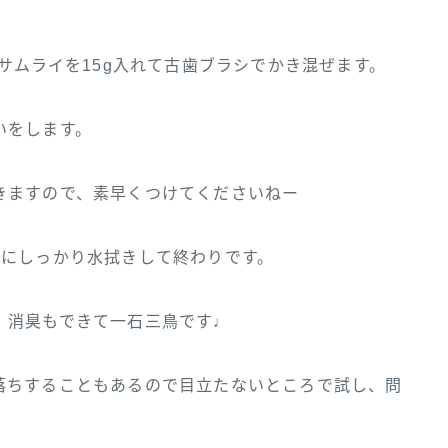
にサムライを15g入れて古歯ブラシでかき混ぜます。
いをします。
きますので、素早くつけてくださいねー
うにしっかり水拭きして終わりです。
、消臭もできて一石三鳥です♩
落ちすることもあるので目立たないところで試し、問
！