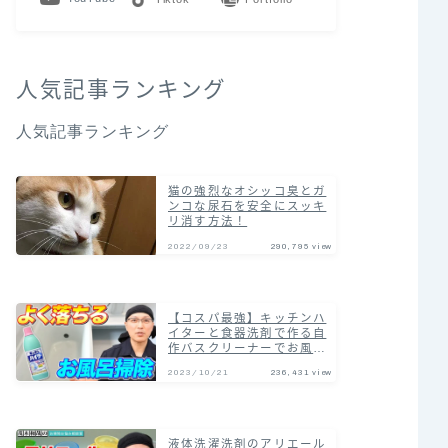
人気記事ランキング
人気記事ランキング
猫の強烈なオシッコ臭とガ
ンコな尿石を安全にスッキ
リ消す方法！
2022/09/23
290,795 view
【コスパ最強】キッチンハ
イターと食器洗剤で作る自
作バスクリーナーでお風呂
の汚れまとめて落とす掃除
2023/10/21
236,431 view
術！
液体洗濯洗剤のアリエール