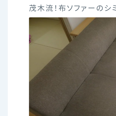
茂木流！布ソファーのシ