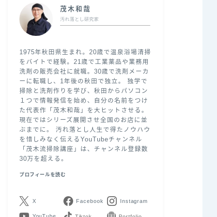
茂木和哉
汚れ落とし研究家
1975年秋田県生まれ。20歳で温泉浴場清掃
をバイトで経験。21歳で工業薬品や業務用
洗剤の販売会社に就職。30歳で洗剤メーカ
ーに転職し、1年後の秋田で独立。 独学で
掃除と洗剤作りを学び、秋田からパソコン
１つで情報発信を始め、自分の名前をつけ
た代表作「茂木和哉」を大ヒットさせる。
現在ではシリーズ展開させ全国のお店に並
ぶまでに。 汚れ落とし人生で得たノウハウ
を惜しみなく伝えるYouTubeチャンネル
「茂木流掃除講座」は、チャンネル登録数
30万を超える。
プロフィールを読む
X
Facebook
Instagram
YouTube
LINE
Contact