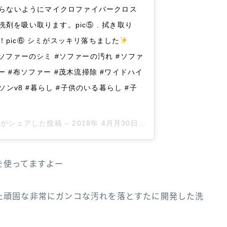
残らないようにマイクロファイバークロス
剤を吸い取ります。pic⑤ . 拭き取り
pic⑥ シミがスッキリ落ちました
ー #ソファーのシミ #ソファーの汚れ #ソファ
 #布ソファー #茂木流掃除 #ワイドハイ
ソンv8 #暮らし #子供のいる暮らし #子
ya)がシェアした投稿 –
2018年 4月月30日午後5時12分PDT
を使ってますよー
た頑固な非常にガンコな汚れを落とすたに開発した洗