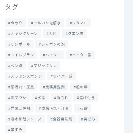
タグ
ぬめり
アルカリ電解水
ウタマロ
オキシクリーン
カビ
クエン酸
サンポール
シャボンの泡
トイレブラシ
ハイター
ハイター系
ペン跡
マジックリン
メラミンスポンジ
ワイパー系
尿汚れ・尿臭
業務用洗剤
橙の雫
歯ブラシ
水垢
油汚れ
焦げ付き
界面活性剤
皮脂汚れ・汗臭
石鹸
茂木和哉シリーズ
食器用洗剤
黄ばみ
黒ずみ