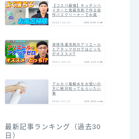
【コスパ最強】キッチンハ
イターと食器洗剤で作る自
作バスクリーナーでお風呂
の汚れまとめて落とす掃除
2023/10/21
236,645 view
術！
液体洗濯洗剤のアリエール
とアタックゼロではどっち
がオススメ⁈
2021/05/31
149,113 view
アルカリ電解水をお使いの
方に絶対知ってもらいたい
事
2022/07/17
135,223 view
最新記事ランキング（過去30
日）