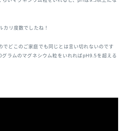
らいマグネシウム粒をいれると、pHは9.5以上にな
アルカリ度数でしたね！
るのでどこのご家庭でも同じとは言い切れないのです
0グラムのマグネシウム粒をいれればpH9.5を超える