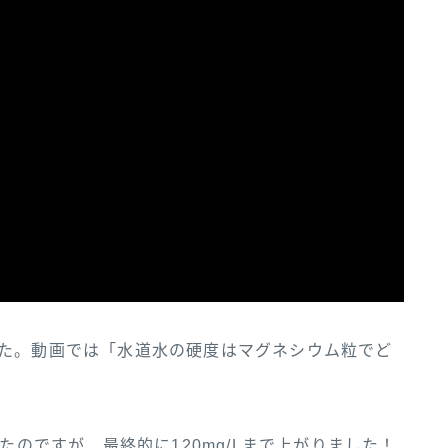
した。動画では「水道水の硬度はマグネシウム粒でど
たのですが、最終的に120mg/Lまで上がりました！