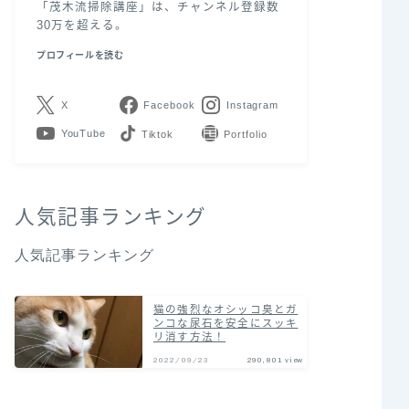
「茂木流掃除講座」は、チャンネル登録数
30万を超える。
プロフィールを読む
X
Facebook
Instagram
YouTube
LINE
Contact
人気記事ランキング
人気記事ランキング
猫の強烈なオシッコ臭とガ
ンコな尿石を安全にスッキ
リ消す方法！
2022/09/23
290,801 view