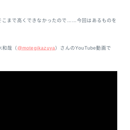
そこまで高くできなかったので……今回はあるものを
和‌哉‌（‌‌
@motegikazuya‌‌
）‌さ‌ん‌の‌YouTube‌動‌画‌で‌