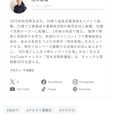
汚れ落とし研究家
1975年秋田県生まれ。20歳で温泉浴場清掃をバイトで経
験。21歳で工業薬品や業務用洗剤の販売会社に就職。30歳
で洗剤メーカーに転職し、1年後の秋田で独立。 独学で掃
除と洗剤作りを学び、秋田からパソコン１つで情報発信を
始め、自分の名前をつけた代表作「茂木和哉」を大ヒット
させる。現在ではシリーズ展開させ全国のお店に並ぶまで
に。 汚れ落とし人生で得たノウハウを惜しみなく伝える
YouTubeチャンネル「茂木流掃除講座」は、チャンネル登
録数30万を超える。
プロフィールを読む
X
Facebook
Instagram
YouTube
LINE
Contact
ぬめり
アルカリ電解水
ウタマロ