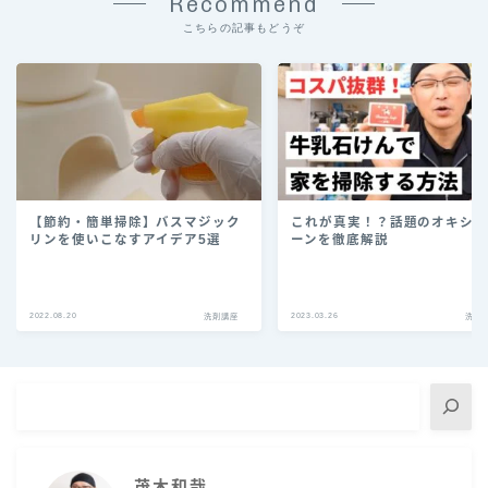
Recommend
こちらの記事もどうぞ
【節約・簡単掃除】バスマジック
これが真実！？話題のオキシ
リンを使いこなすアイデア5選￼
ーンを徹底解説
2022.08.20
2023.03.26
洗剤講座
洗剤
茂木和哉