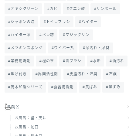
オキシクリーン
カビ
クエン酸
サンポール
シャボンの泡
トイレブラシ
ハイター
ハイター系
ペン跡
マジックリン
メラミンスポンジ
ワイパー系
尿汚れ・尿臭
業務用洗剤
橙の雫
歯ブラシ
水垢
油汚れ
焦げ付き
界面活性剤
皮脂汚れ・汗臭
石鹸
茂木和哉シリーズ
食器用洗剤
黄ばみ
黒ずみ
お風呂
お風呂：壁・天井
お風呂：蛇口