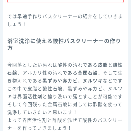
では早速手作りバスクリーナーの紹介をしていきま
しょう！
浴室洗浄に使える酸性バスクリーナーの作り
方
今回落としたい汚れは酸性の汚れである
皮脂
と
酸性
石鹸
、アルカリ性の汚れである
金属石鹸
、そして生
き物汚れである
黒ずみ
や
赤カビ
、
ヌルツキ
などです
この中で皮脂と酸性石鹸、黒ずみや赤カビ、ヌルツ
キは界面活性剤と擦り洗いで落とすことが可能です
そして今回残った金属石鹸に対しては酢酸を使って
洗浄していきたいと思います！
よって界面活性剤と酢酸を混ぜて酸性のバスクリー
ナーを作っていきましょう！