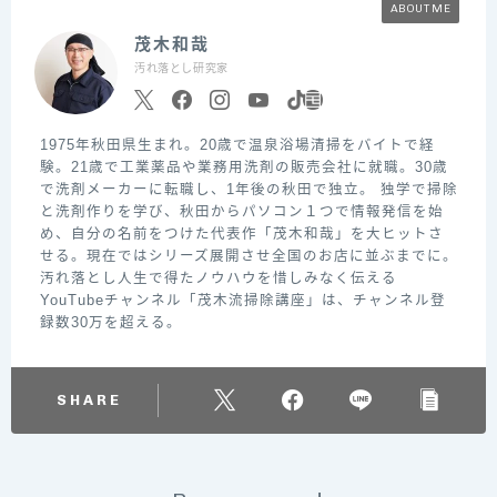
ABOUT ME
茂木和哉
汚れ落とし研究家
1975年秋田県生まれ。20歳で温泉浴場清掃をバイトで経
験。21歳で工業薬品や業務用洗剤の販売会社に就職。30歳
で洗剤メーカーに転職し、1年後の秋田で独立。 独学で掃除
と洗剤作りを学び、秋田からパソコン１つで情報発信を始
め、自分の名前をつけた代表作「茂木和哉」を大ヒットさ
せる。現在ではシリーズ展開させ全国のお店に並ぶまでに。
汚れ落とし人生で得たノウハウを惜しみなく伝える
YouTubeチャンネル「茂木流掃除講座」は、チャンネル登
録数30万を超える。
SHARE