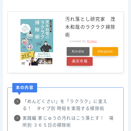
汚れ落とし研究家 茂
木和哉のラクラク掃除
術
created by
Rinker
Kindle
Amazon
楽天市場
本の内容
「めんどくさい」を「ラクラク」に変え
る！ タイプ別 時短を実現する掃除術
実践編 家じゅうの汚れはこう落とす！ 場
所別 ３６５日の掃除術