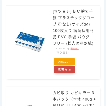
[マツヨシ] 使い捨て手
袋 プラスチックグロー
ブ 粉なし(サイズ:M)
100枚入り 病院採用商
品 PVC 手袋 パウダー
フリー (松吉医科器械)
created by
Rinker
マツヨシ
Amazon
楽天市場
カビ取り カビキラー 3
本パック（本体 400g +
付け替え用 400g×2本）