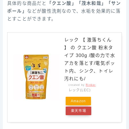
具体的な商品だと
「クエン酸」「茂木和哉」「サン
ポール」
などが酸性洗剤なので、水垢を効果的に落
とすことができます。
レック 【 激落ちくん
】 の クエン酸 粉末タ
イプ 300g /酸の力で水
アカを落とす/電気ポッ
ト内、シンク、トイレ
汚れにも/
created by
Rinker
レック(LEC)
Amazon
楽天市場