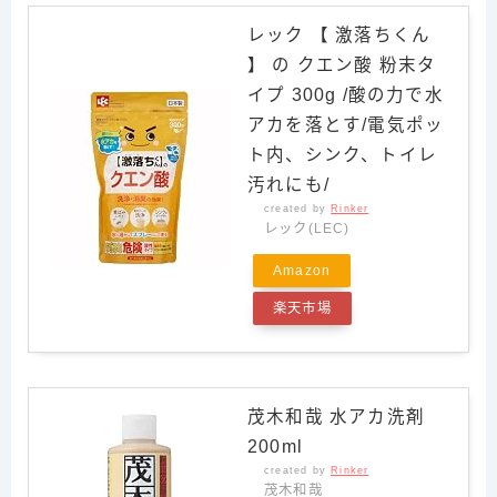
レック 【 激落ちくん
】 の クエン酸 粉末タ
イプ 300g /酸の力で水
アカを落とす/電気ポッ
ト内、シンク、トイレ
汚れにも/
created by
Rinker
レック(LEC)
Amazon
楽天市場
茂木和哉 水アカ洗剤
200ml
created by
Rinker
茂木和哉