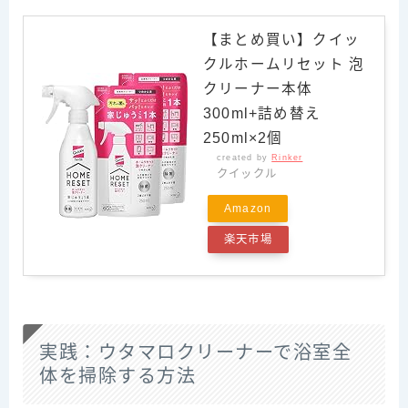
【まとめ買い】クイッ
クルホームリセット 泡
クリーナー本体
300ml+詰め替え
250ml×2個
created by
Rinker
クイックル
Amazon
楽天市場
実践：ウタマロクリーナーで浴室全
体を掃除する方法