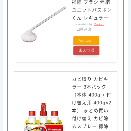
掃除 ブラシ 伸縮
ユニットバスボン
くん レギュラー
created by
Rinker
山崎産業
Amazon
楽天市場
カビ取り カビキ
ラー 3本パック
（本体 400g + 付
け替え用 400g×2
本） まとめ買い
付け替え カビ除
去スプレー 掃除