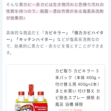
そんな
黒カビ・赤カビは生き物汚れと色移り汚れの
性質を持つので、殺菌・漂白作用がある塩素系洗剤
が効果的♪
具体的な商品だと「
カビキラー」「強力カビハイタ
ー」「キッチンハイター」
などが塩素系洗剤なの
で、効果的に黒カビ・赤カビを落とすことができま
す。
カビ取り カビキラー 3
本パック（本体 400g +
付け替え用 400g×2本）
まとめ買い 付け替え カ
ビ除去スプレー 掃除 お
風呂 浴槽 掃除
created by
Rinker