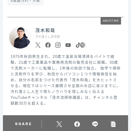
#皮脂汚れ・汗臭
ABOUT ME
茂木和哉
汚れ落とし研究家
1975年秋田県生まれ。20歳で温泉浴場清掃をバイトで経
験。21歳で工業薬品や業務用洗剤の販売会社に就職。30歳
で洗剤メーカーに転職し、1年後の秋田で独立。 独学で掃除
と洗剤作りを学び、秋田からパソコン１つで情報発信を始
め、自分の名前をつけた代表作「茂木和哉」を大ヒットさ
せる。現在ではシリーズ展開させ全国のお店に並ぶまでに。
汚れ落とし人生で得たノウハウを惜しみなく伝える
YouTubeチャンネル「茂木流掃除講座」は、チャンネル登
録数30万を超える。
SHARE