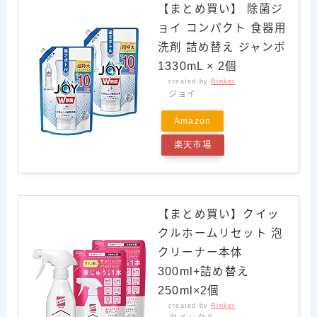
【まとめ買い】 除菌ジ
ョイ コンパクト 食器用
洗剤 詰め替え ジャンボ
1330mL × 2個
created by
Rinker
ジョイ
Amazon
楽天市場
【まとめ買い】クイッ
クルホームリセット 泡
クリーナー本体
300ml+詰め替え
250ml×2個
created by
Rinker