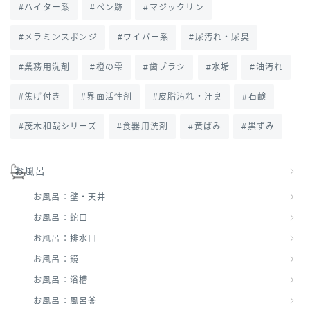
ハイター系
ペン跡
マジックリン
メラミンスポンジ
ワイパー系
尿汚れ・尿臭
業務用洗剤
橙の雫
歯ブラシ
水垢
油汚れ
焦げ付き
界面活性剤
皮脂汚れ・汗臭
石鹸
茂木和哉シリーズ
食器用洗剤
黄ばみ
黒ずみ
お風呂
お風呂：壁・天井
お風呂：蛇口
お風呂：排水口
お風呂：鏡
お風呂：浴槽
お風呂：風呂釜