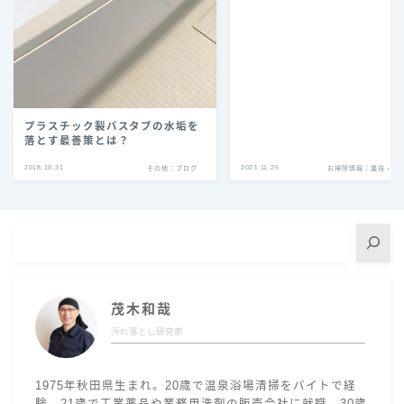
プラスチック製バスタブの水垢を
落とす最善策とは？
2018.10.31
2023.11.25
その他：ブログ
お掃除情報：裏技・豆
茂木和哉
汚れ落とし研究家
1975年秋田県生まれ。20歳で温泉浴場清掃をバイトで経