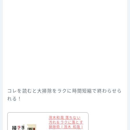
コレを読むと大掃除をラクに時間短縮で終わらせら
れる！
茂木和哉 落ちない
汚れをラクに落とす
掃除術 [ 茂木 和哉 ]