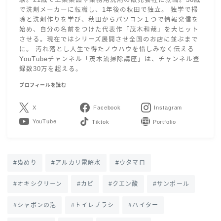
験。21歳で工業薬品や業務用洗剤の販売会社に就職。30歳
で洗剤メーカーに転職し、1年後の秋田で独立。 独学で掃
除と洗剤作りを学び、秋田からパソコン１つで情報発信を
始め、自分の名前をつけた代表作「茂木和哉」を大ヒット
させる。現在ではシリーズ展開させ全国のお店に並ぶまで
に。 汚れ落とし人生で得たノウハウを惜しみなく伝える
YouTubeチャンネル「茂木流掃除講座」は、チャンネル登
録数30万を超える。
プロフィールを読む
X
Facebook
Instagram
YouTube
LINE
Contact
ぬめり
アルカリ電解水
ウタマロ
オキシクリーン
カビ
クエン酸
サンポール
シャボンの泡
トイレブラシ
ハイター