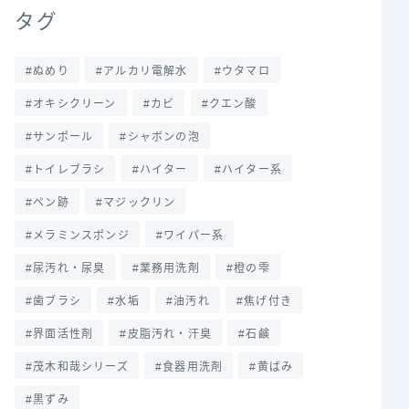
タグ
ぬめり
アルカリ電解水
ウタマロ
オキシクリーン
カビ
クエン酸
サンポール
シャボンの泡
トイレブラシ
ハイター
ハイター系
ペン跡
マジックリン
メラミンスポンジ
ワイパー系
尿汚れ・尿臭
業務用洗剤
橙の雫
歯ブラシ
水垢
油汚れ
焦げ付き
界面活性剤
皮脂汚れ・汗臭
石鹸
茂木和哉シリーズ
食器用洗剤
黄ばみ
黒ずみ