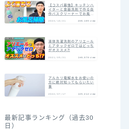
【コスパ最強】キッチンハ
イターと食器洗剤で作る自
作バスクリーナーでお風呂
の汚れまとめて落とす掃除
2023/10/21
236,195 view
術！
液体洗濯洗剤のアリエール
とアタックゼロではどっち
がオススメ⁈
2021/05/31
149,079 view
アルカリ電解水をお使いの
方に絶対知ってもらいたい
事
2022/07/17
135,212 view
最新記事ランキング（過去30
日）