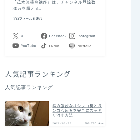
「茂木流掃除講座」は、チャンネル登録数
30万を超える。
プロフィールを読む
X
Facebook
Instagram
YouTube
LINE
Contact
人気記事ランキング
人気記事ランキング
猫の強烈なオシッコ臭とガ
ンコな尿石を安全にスッキ
リ消す方法！
2022/09/23
290,790 view