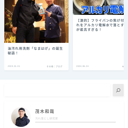
【激的】フライパンの焦げ付
れをアルカリ電解水で落とす
が最高すぎる！
油汚れ用洗剤「なまはげ」の誕生
秘話！
2019.01.01
2024.06.24
その他：ブログ
キッ
茂木和哉
汚れ落とし研究家