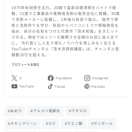
1975年秋田県生まれ。20歳で温泉浴場清掃をバイトで経
験。21歳で工業薬品や業務用洗剤の販売会社に就職。30歳
で洗剤メーカーに転職し、1年後の秋田で独立。 独学で掃
除と洗剤作りを学び、秋田からパソコン１つで情報発信を
始め、自分の名前をつけた代表作「茂木和哉」を大ヒット
させる。現在ではシリーズ展開させ全国のお店に並ぶまで
に。 汚れ落とし人生で得たノウハウを惜しみなく伝える
YouTubeチャンネル「茂木流掃除講座」は、チャンネル登
録数30万を超える。
プロフィールを読む
X
Facebook
Instagram
YouTube
LINE
Contact
ぬめり
アルカリ電解水
ウタマロ
オキシクリーン
カビ
クエン酸
サンポール