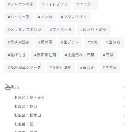
シャボンの泡
トイレブラシ
ハイター
ハイター系
ペン跡
マジックリン
メラミンスポンジ
ワイパー系
尿汚れ・尿臭
業務用洗剤
橙の雫
歯ブラシ
水垢
油汚れ
焦げ付き
界面活性剤
皮脂汚れ・汗臭
石鹸
茂木和哉シリーズ
食器用洗剤
黄ばみ
黒ずみ
お風呂
お風呂：壁・天井
お風呂：蛇口
お風呂：排水口
お風呂：鏡