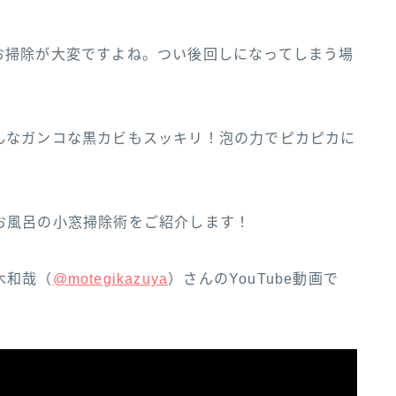
お掃除が大変ですよね。つい後回しになってしまう場
んなガンコな黒カビもスッキリ！泡の力でピカピカに
お風呂の小窓掃除術をご紹介します！
和‌哉‌（‌‌
@motegikazuya‌‌
）‌さ‌ん‌の‌YouTube‌動‌画‌で‌