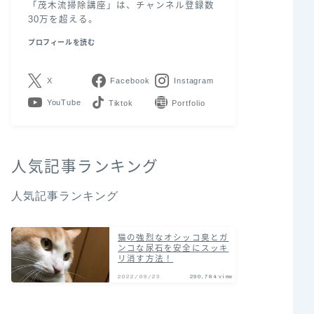
「茂木流掃除講座」は、チャンネル登録数
30万を超える。
プロフィールを読む
X
Facebook
Instagram
YouTube
LINE
Contact
人気記事ランキング
人気記事ランキング
猫の強烈なオシッコ臭とガ
ンコな尿石を安全にスッキ
リ消す方法！
2022/09/23
290,784 view