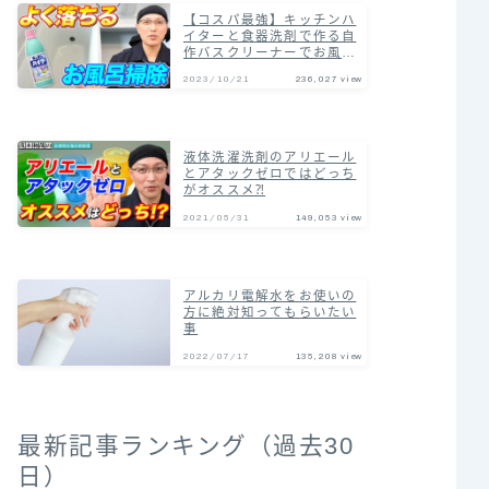
【コスパ最強】キッチンハ
イターと食器洗剤で作る自
作バスクリーナーでお風呂
の汚れまとめて落とす掃除
2023/10/21
236,027 view
術！
液体洗濯洗剤のアリエール
とアタックゼロではどっち
がオススメ⁈
2021/05/31
149,053 view
アルカリ電解水をお使いの
方に絶対知ってもらいたい
事
2022/07/17
135,208 view
最新記事ランキング（過去30
日）