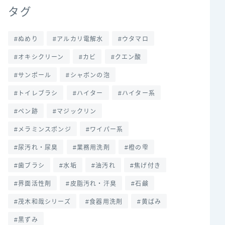
タグ
ぬめり
アルカリ電解水
ウタマロ
オキシクリーン
カビ
クエン酸
サンポール
シャボンの泡
トイレブラシ
ハイター
ハイター系
ペン跡
マジックリン
メラミンスポンジ
ワイパー系
尿汚れ・尿臭
業務用洗剤
橙の雫
歯ブラシ
水垢
油汚れ
焦げ付き
界面活性剤
皮脂汚れ・汗臭
石鹸
茂木和哉シリーズ
食器用洗剤
黄ばみ
黒ずみ