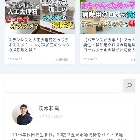
ステンレスと人工大理石どっちが
【バランスが大事！】マット
オススメ？ エンボス加工のシンク
要性・掃除用クロスの洗濯法
の掃除法とは？
ロームメッキのはがれ防止！
除術】
2021.06.06
2021.06.30
お悩み相談
お悩み
茂木和哉
汚れ落とし研究家
1975年秋田県生まれ。20歳で温泉浴場清掃をバイトで経