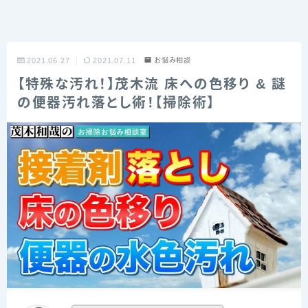
2021.06.27
2021.07.11
お悩み相談
【特殊な汚れ！】茂木流 床への色移り & 謎
の便器汚れ落とし術！【掃除術】