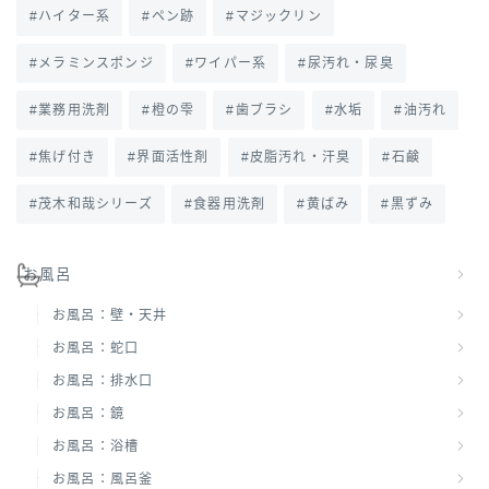
ハイター系
ペン跡
マジックリン
メラミンスポンジ
ワイパー系
尿汚れ・尿臭
業務用洗剤
橙の雫
歯ブラシ
水垢
油汚れ
焦げ付き
界面活性剤
皮脂汚れ・汗臭
石鹸
茂木和哉シリーズ
食器用洗剤
黄ばみ
黒ずみ
お風呂
お風呂：壁・天井
お風呂：蛇口
お風呂：排水口
お風呂：鏡
お風呂：浴槽
お風呂：風呂釜