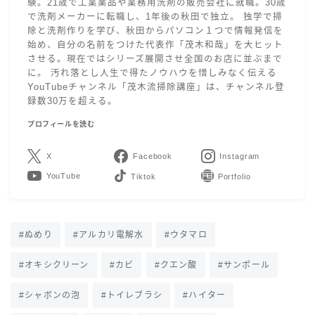
験。21歳で工業薬品や業務用洗剤の販売会社に就職。30歳
で洗剤メーカーに転職し、1年後の秋田で独立。 独学で掃
除と洗剤作りを学び、秋田からパソコン１つで情報発信を
始め、自分の名前をつけた代表作「茂木和哉」を大ヒット
させる。現在ではシリーズ展開させ全国のお店に並ぶまで
に。 汚れ落とし人生で得たノウハウを惜しみなく伝える
YouTubeチャンネル「茂木流掃除講座」は、チャンネル登
録数30万を超える。
プロフィールを読む
X
Facebook
Instagram
YouTube
LINE
Contact
ぬめり
アルカリ電解水
ウタマロ
オキシクリーン
カビ
クエン酸
サンポール
シャボンの泡
トイレブラシ
ハイター