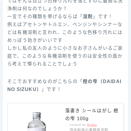
ではそんな目立つ色移り汚れを落とすのに最適な洗
浄剤は何なのでしょうか？
一言でその種類を挙げるならば「
溶剤
」です！
例えばアセトンやトルエン、ベンジンやシンナーな
どは有機溶剤と言われ、このような色移り汚れには
めっぽう効きがいいです
しかし私の友人のように小さなお子さんがいるご家
庭で、このような有機溶剤を使うのは安全性の面か
ら考えて憚られることでしょう
そこでおすすめなのがこちらの「
橙の雫（DAIDAI
NO SIZUKU）
」です！
落書き シールはがし 橙
の雫 100g
created by
Rinker
茂木和哉の業務用洗剤