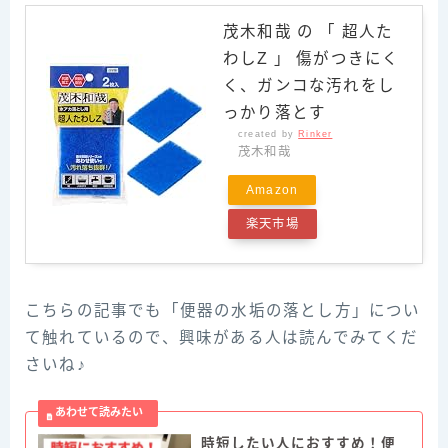
茂木和哉 の 「 超人た
わしZ 」 傷がつきにく
く、ガンコな汚れをし
っかり落とす
created by
Rinker
茂木和哉
Amazon
楽天市場
こちらの記事でも「便器の水垢の落とし方」につい
て触れているので、興味がある人は読んでみてくだ
さいね♪
時短したい人におすすめ！便