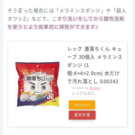
そう言った場合には「メラミンスポンジ」や「超人
タワシZ」などで、こ
すり洗いをしてから酸性洗剤
を使うとより効果的に掃除ができます♪
レック 激落ちくん キュ
ーブ 30個入 メラミンス
ポンジ (1
個:4×4×2.9cm) 水だけ
で汚れ落とし S00242
created by
Rinker
レック(LEC)
Amazon
楽天市場