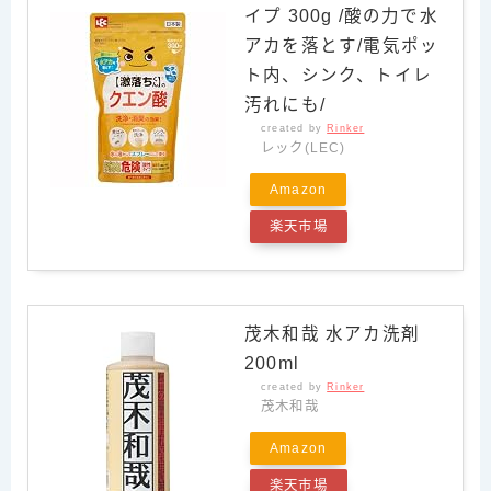
イプ 300g /酸の力で水
アカを落とす/電気ポッ
ト内、シンク、トイレ
汚れにも/
created by
Rinker
レック(LEC)
Amazon
楽天市場
茂木和哉 水アカ洗剤
200ml
created by
Rinker
茂木和哉
Amazon
楽天市場