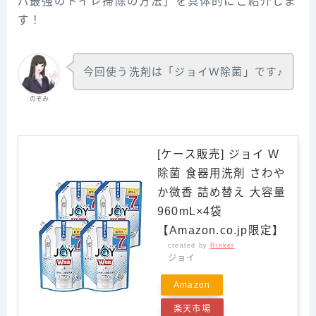
パ最強のトイレ掃除の方法」を具体的にご紹介しま
す！
今回使う洗剤は「ジョイＷ除菌」です♪
のぞみ
[ケース販売] ジョイ W
除菌 食器用洗剤 さわや
か微香 詰め替え 大容量
960mL×4袋
【Amazon.co.jp限定】
created by
Rinker
ジョイ
Amazon
楽天市場