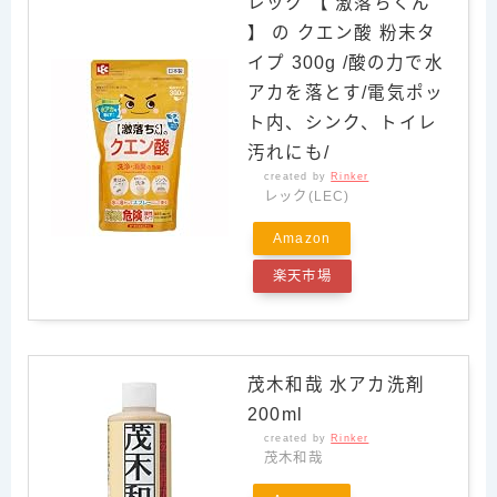
レック 【 激落ちくん
】 の クエン酸 粉末タ
イプ 300g /酸の力で水
アカを落とす/電気ポッ
ト内、シンク、トイレ
汚れにも/
created by
Rinker
レック(LEC)
Amazon
楽天市場
茂木和哉 水アカ洗剤
200ml
created by
Rinker
茂木和哉