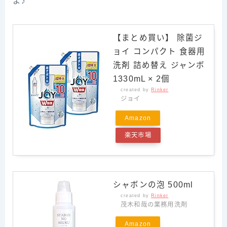
よ♪
【まとめ買い】 除菌ジ
ョイ コンパクト 食器用
洗剤 詰め替え ジャンボ
1330mL × 2個
created by
Rinker
ジョイ
Amazon
楽天市場
シャボンの泡 500ml
created by
Rinker
茂木和哉の業務用洗剤
Amazon