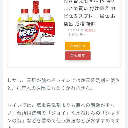
付け替え用 400g×2本）
まとめ買い 付け替え カ
ビ除去スプレー 掃除 お
風呂 浴槽 掃除
created by
Rinker
カビキラー
Amazon
楽天市場
しかし、素肌が触れるトイレでは塩素系洗剤を使う
と、肌荒れの原因にもなりかねません。
トイレでは、塩素系洗剤よりも肌への刺激が少な
い、台所用洗剤の「ジョイ」や水石けんの「シャボ
ンの泡」などを薄めて使う方法などがおすすめです