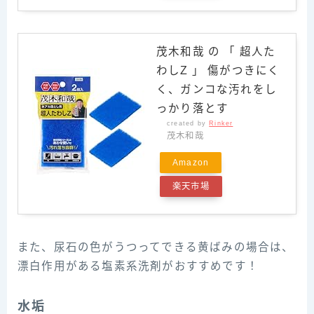
茂木和哉 の 「 超人た
わしZ 」 傷がつきにく
く、ガンコな汚れをし
っかり落とす
created by
Rinker
茂木和哉
Amazon
楽天市場
また、尿石の色がうつってできる黄ばみの場合は、
漂白作用がある塩素系洗剤がおすすめです！
水垢