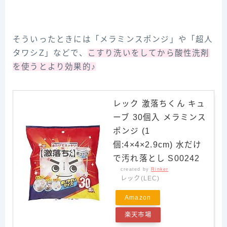
そういったときには「メラミンスポンジ」や「超人
タワシZ」などで、
こすり洗いをしてから酸性洗剤
を使うとより効果的♪
レック 激落ちくん キュ
ーブ 30個入 メラミンス
ポンジ (1
個:4×4×2.9cm) 水だけ
で汚れ落とし S00242
created by
Rinker
レック(LEC)
Amazon
楽天市場