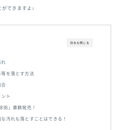
とができますよ♪
目次を閉じる
汚れ
み等を落とす方法
場合
イント
除術」書籍発売！
固な汚れも落とすことはできる！