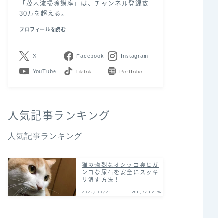
「茂木流掃除講座」は、チャンネル登録数
30万を超える。
プロフィールを読む
X
Facebook
Instagram
YouTube
LINE
Contact
人気記事ランキング
人気記事ランキング
猫の強烈なオシッコ臭とガ
ンコな尿石を安全にスッキ
リ消す方法！
2022/09/23
290,773 view