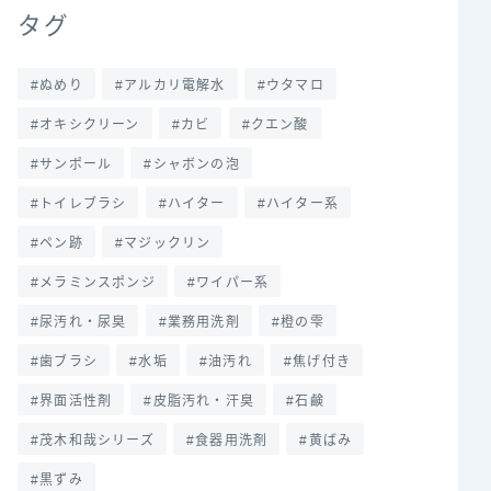
タグ
ぬめり
アルカリ電解水
ウタマロ
オキシクリーン
カビ
クエン酸
サンポール
シャボンの泡
トイレブラシ
ハイター
ハイター系
ペン跡
マジックリン
メラミンスポンジ
ワイパー系
尿汚れ・尿臭
業務用洗剤
橙の雫
歯ブラシ
水垢
油汚れ
焦げ付き
界面活性剤
皮脂汚れ・汗臭
石鹸
茂木和哉シリーズ
食器用洗剤
黄ばみ
黒ずみ