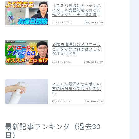
【コスパ最強】キッチンハ
イターと食器洗剤で作る自
作バスクリーナーでお風呂
の汚れまとめて落とす掃除
2023/10/21
235,704 view
術！
液体洗濯洗剤のアリエール
とアタックゼロではどっち
がオススメ⁈
2021/05/31
149,024 view
アルカリ電解水をお使いの
方に絶対知ってもらいたい
事
2022/07/17
135,198 view
最新記事ランキング（過去30
日）