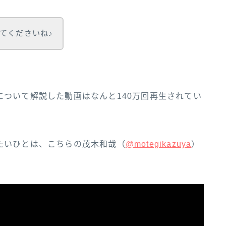
てくださいね♪
ついて解説した動画はなんと140万回再生されてい
こ‌ち‌ら‌の‌茂‌木‌和‌哉‌（‌‌
@motegikazuya‌‌
）‌