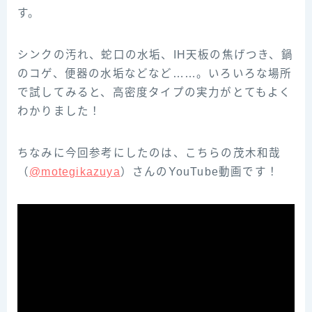
す。
シンクの汚れ、蛇口の水垢、IH天板の焦げつき、鍋
のコゲ、便器の水垢などなど……。いろいろな場所
で試してみると、高密度タイプの実力がとてもよく
わかりました！
ちなみに今回参‌考‌に‌し‌た‌の‌は、‌こ‌ち‌ら‌の‌茂‌木‌和‌哉‌
（‌‌
@motegikazuya‌‌
）‌さ‌ん‌の‌YouTube‌動‌画‌で‌す！