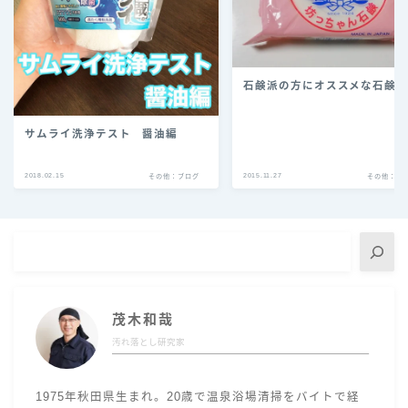
石鹸派の方にオススメな石鹸
サムライ洗浄テスト 醤油編
2018.02.15
2015.11.27
その他：ブログ
その他：ブ
茂木和哉
汚れ落とし研究家
1975年秋田県生まれ。20歳で温泉浴場清掃をバイトで経