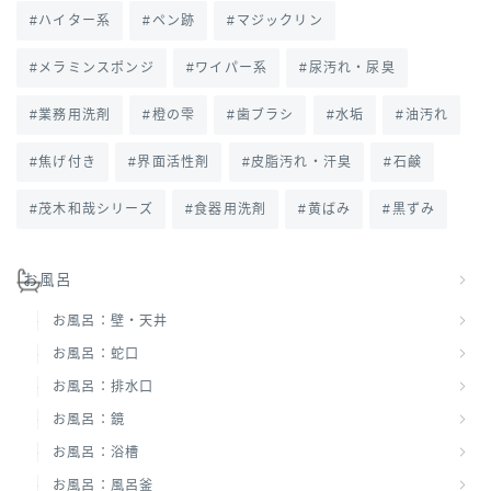
ハイター系
ペン跡
マジックリン
メラミンスポンジ
ワイパー系
尿汚れ・尿臭
業務用洗剤
橙の雫
歯ブラシ
水垢
油汚れ
焦げ付き
界面活性剤
皮脂汚れ・汗臭
石鹸
茂木和哉シリーズ
食器用洗剤
黄ばみ
黒ずみ
お風呂
お風呂：壁・天井
お風呂：蛇口
お風呂：排水口
お風呂：鏡
お風呂：浴槽
お風呂：風呂釜