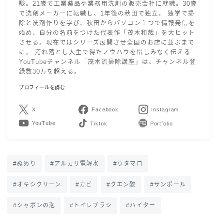
験。21歳で工業薬品や業務用洗剤の販売会社に就職。30歳
で洗剤メーカーに転職し、1年後の秋田で独立。 独学で掃
除と洗剤作りを学び、秋田からパソコン１つで情報発信を
始め、自分の名前をつけた代表作「茂木和哉」を大ヒット
させる。現在ではシリーズ展開させ全国のお店に並ぶまで
に。 汚れ落とし人生で得たノウハウを惜しみなく伝える
YouTubeチャンネル「茂木流掃除講座」は、チャンネル登
録数30万を超える。
プロフィールを読む
X
Facebook
Instagram
YouTube
LINE
Contact
ぬめり
アルカリ電解水
ウタマロ
オキシクリーン
カビ
クエン酸
サンポール
シャボンの泡
トイレブラシ
ハイター