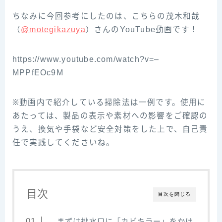
ちなみに今回参‌考‌に‌し‌た‌の‌は、‌こ‌ち‌ら‌の‌茂‌木‌和‌哉‌
（‌‌
@motegikazuya‌‌
）‌さ‌ん‌の‌YouTube‌動‌画‌で‌す！
https://www.youtube.com/watch?v=–
MPPfEOc9M
※動画内で紹介している掃除法は一例です。使用に
あたっては、製品の表示や素材への影響をご確認の
うえ、換気や手袋など安全対策をした上で、自己責
任で実践してくださいね。
目次
目次を閉じる
まずは排水口に「カビキラー」をかけ