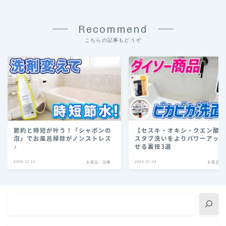
Recommend
こちらの記事もどうぞ
節約と時短が叶う！「シャボンの
【セスキ・オキシ・クエン酸
泡」でお風呂掃除がノンストレス
スタブ洗いをよりパワーアッ
♪
せる裏技3選
2025.12.12
2024.07.04
お風呂：浴槽
お風呂：