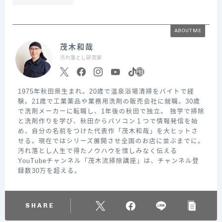
ABOUT ME
茂木和哉
汚れ落とし研究家
1975年秋田県生まれ。20歳で温泉浴場清掃をバイトで経
験。21歳で工業薬品や業務用洗剤の販売会社に就職。30歳
で洗剤メーカーに転職し、1年後の秋田で独立。 独学で掃除
と洗剤作りを学び、秋田からパソコン１つで情報発信を始
め、自分の名前をつけた代表作「茂木和哉」を大ヒットさ
せる。現在ではシリーズ展開させ全国のお店に並ぶまでに。
汚れ落とし人生で得たノウハウを惜しみなく伝える
YouTubeチャンネル「茂木流掃除講座」は、チャンネル登
録数30万を超える。
SHARE