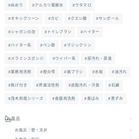
ぬめり
アルカリ電解水
ウタマロ
オキシクリーン
カビ
クエン酸
サンポール
シャボンの泡
トイレブラシ
ハイター
ハイター系
ペン跡
マジックリン
メラミンスポンジ
ワイパー系
尿汚れ・尿臭
業務用洗剤
橙の雫
歯ブラシ
水垢
油汚れ
焦げ付き
界面活性剤
皮脂汚れ・汗臭
石鹸
茂木和哉シリーズ
食器用洗剤
黄ばみ
黒ずみ
お風呂
お風呂：壁・天井