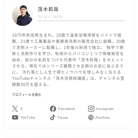
茂木和哉
汚れ落とし研究家
1975年秋田県生まれ。20歳で温泉浴場清掃をバイトで経
験。21歳で工業薬品や業務用洗剤の販売会社に就職。30歳
で洗剤メーカーに転職し、1年後の秋田で独立。 独学で掃
除と洗剤作りを学び、秋田からパソコン１つで情報発信を
始め、自分の名前をつけた代表作「茂木和哉」を大ヒット
させる。現在ではシリーズ展開させ全国のお店に並ぶまで
に。 汚れ落とし人生で得たノウハウを惜しみなく伝える
YouTubeチャンネル「茂木流掃除講座」は、チャンネル登
録数30万を超える。
プロフィールを読む
X
Facebook
Instagram
YouTube
LINE
Contact