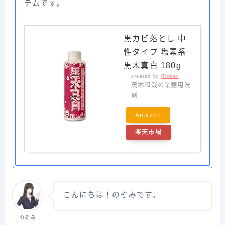
テムです。
黒カビ落とし 中
性タイプ 塩素系
黒木真白 180g
created by
Rinker
茂木和哉の業務用洗
剤
Amazon
楽天市場
こんにちは！のぞみです。
のぞみ