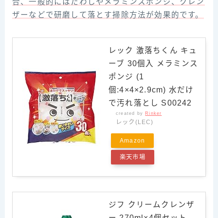
合、一般的にはたわしやメラミンスポンジ、クレン
ザーなどで研磨して落とす掃除方法が効果的です。
レック 激落ちくん キュ
ーブ 30個入 メラミンス
ポンジ (1
個:4×4×2.9cm) 水だけ
で汚れ落とし S00242
created by
Rinker
レック(LEC)
Amazon
楽天市場
ジフ クリームクレンザ
ー 270ml×4個セット