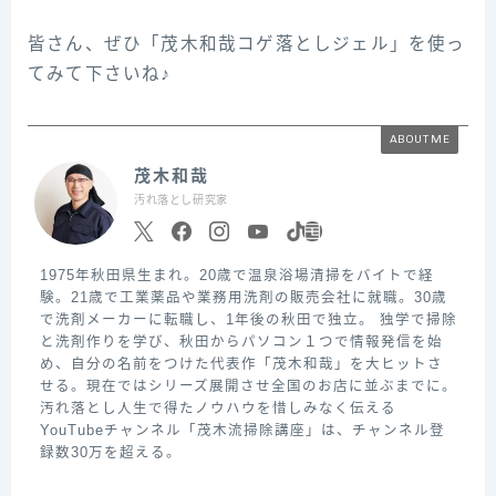
皆さん、ぜひ「茂木和哉コゲ落としジェル」を使っ
てみて下さいね♪
ABOUT ME
茂木和哉
汚れ落とし研究家
1975年秋田県生まれ。20歳で温泉浴場清掃をバイトで経
験。21歳で工業薬品や業務用洗剤の販売会社に就職。30歳
で洗剤メーカーに転職し、1年後の秋田で独立。 独学で掃除
と洗剤作りを学び、秋田からパソコン１つで情報発信を始
め、自分の名前をつけた代表作「茂木和哉」を大ヒットさ
せる。現在ではシリーズ展開させ全国のお店に並ぶまでに。
汚れ落とし人生で得たノウハウを惜しみなく伝える
YouTubeチャンネル「茂木流掃除講座」は、チャンネル登
録数30万を超える。