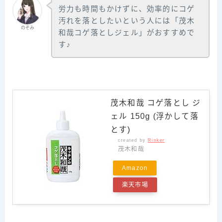
労力も時間もかけずに、効率的にコゲ
汚れを落としたいという人には「茂木
のぞみ
和哉コゲ落としジェル」がおすすめで
す♪
茂木和哉 コゲ落とし ジ
ェル 150g (浮かして落
とす)
created by
Rinker
茂木和哉
Amazon
楽天市場