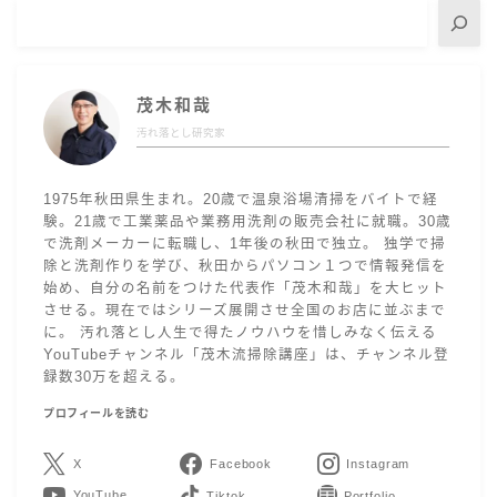
茂木和哉
汚れ落とし研究家
1975年秋田県生まれ。20歳で温泉浴場清掃をバイトで経
験。21歳で工業薬品や業務用洗剤の販売会社に就職。30歳
で洗剤メーカーに転職し、1年後の秋田で独立。 独学で掃
除と洗剤作りを学び、秋田からパソコン１つで情報発信を
始め、自分の名前をつけた代表作「茂木和哉」を大ヒット
させる。現在ではシリーズ展開させ全国のお店に並ぶまで
に。 汚れ落とし人生で得たノウハウを惜しみなく伝える
YouTubeチャンネル「茂木流掃除講座」は、チャンネル登
録数30万を超える。
プロフィールを読む
X
Facebook
Instagram
YouTube
LINE
Contact