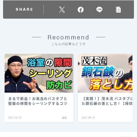
SHARE
Recommend
こちらの記事もどうぞ
まるで新品！お風呂のバスタブと
【実践！】茂木流 バスタブに
壁面の隙間をシーリングするコツ
た銅石鹸の落とし方！【掃除
2021.02.20
2021.08.19
掃除