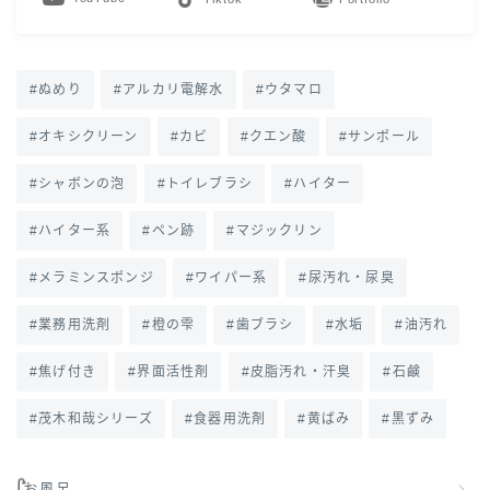
ぬめり
アルカリ電解水
ウタマロ
オキシクリーン
カビ
クエン酸
サンポール
シャボンの泡
トイレブラシ
ハイター
ハイター系
ペン跡
マジックリン
メラミンスポンジ
ワイパー系
尿汚れ・尿臭
業務用洗剤
橙の雫
歯ブラシ
水垢
油汚れ
焦げ付き
界面活性剤
皮脂汚れ・汗臭
石鹸
茂木和哉シリーズ
食器用洗剤
黄ばみ
黒ずみ
お風呂