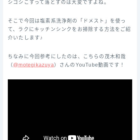
シゴシこすって落とすのは大変ですよね。
そこで今回は塩素系洗浄剤の「ドメスト」を使っ
て、ラクにキッチンシンクをお掃除する方法をご紹
介いたします♪
ちなみに今回参‌考‌に‌し‌た‌の‌は、‌こ‌ち‌ら‌の‌茂‌木‌和‌哉‌
（‌‌
@motegikazuya‌‌
）‌さ‌ん‌の‌YouTube‌動‌画‌で‌す！