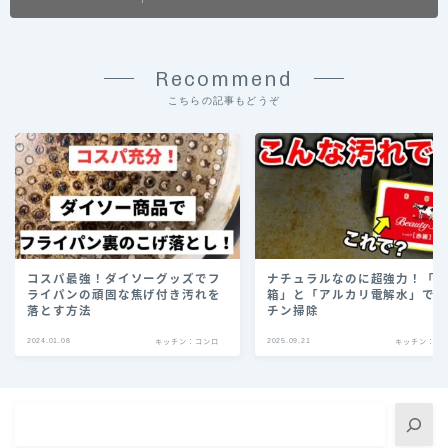
Recommend
こちらの記事もどうぞ
コスパ最強！ダイソーグッズでフ
ナチュラルなのに超強力！「
ライパンの頑固な焦げ付き汚れを
箱」と「アルカリ電解水」で
落とす方法
チン掃除
2024.01.08
2025.09.21
キッチン：コンロ
キッチン：コ