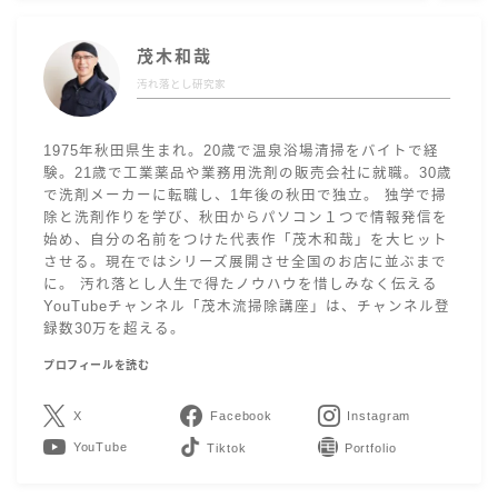
茂木和哉
汚れ落とし研究家
1975年秋田県生まれ。20歳で温泉浴場清掃をバイトで経
験。21歳で工業薬品や業務用洗剤の販売会社に就職。30歳
で洗剤メーカーに転職し、1年後の秋田で独立。 独学で掃
除と洗剤作りを学び、秋田からパソコン１つで情報発信を
始め、自分の名前をつけた代表作「茂木和哉」を大ヒット
させる。現在ではシリーズ展開させ全国のお店に並ぶまで
に。 汚れ落とし人生で得たノウハウを惜しみなく伝える
YouTubeチャンネル「茂木流掃除講座」は、チャンネル登
録数30万を超える。
プロフィールを読む
X
Facebook
Instagram
YouTube
LINE
Contact