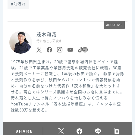
#油汚れ
ABOUT ME
茂木和哉
汚れ落とし研究家
1975年秋田県生まれ。20歳で温泉浴場清掃をバイトで経
験。21歳で工業薬品や業務用洗剤の販売会社に就職。30歳
で洗剤メーカーに転職し、1年後の秋田で独立。 独学で掃除
と洗剤作りを学び、秋田からパソコン１つで情報発信を始
め、自分の名前をつけた代表作「茂木和哉」を大ヒットさ
せる。現在ではシリーズ展開させ全国のお店に並ぶまでに。
汚れ落とし人生で得たノウハウを惜しみなく伝える
YouTubeチャンネル「茂木流掃除講座」は、チャンネル登
録数30万を超える。
SHARE