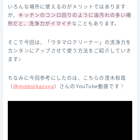
いろんな場所に使えるのがメリットではあります
が、
キッチンのコンロ回りのように油汚れの多い場
所だと、洗浄力がイマイチ
なこともあります。
そこで今回は、「ウタマロクリーナー」の洗浄力を
カンタンにアップさせて使う方法をご紹介していき
ます♪
ちなみに今回参‌考‌に‌し‌た‌の‌は、‌こ‌ち‌ら‌の‌茂‌木‌和‌哉‌
（‌‌
@motegikazuya‌‌
）‌さ‌ん‌の‌YouTube‌動‌画‌で‌す！