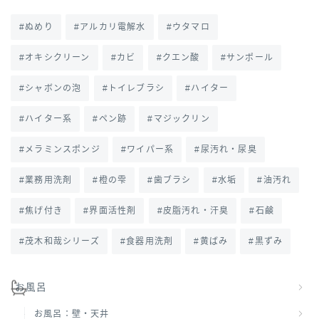
ぬめり
アルカリ電解水
ウタマロ
オキシクリーン
カビ
クエン酸
サンポール
シャボンの泡
トイレブラシ
ハイター
ハイター系
ペン跡
マジックリン
メラミンスポンジ
ワイパー系
尿汚れ・尿臭
業務用洗剤
橙の雫
歯ブラシ
水垢
油汚れ
焦げ付き
界面活性剤
皮脂汚れ・汗臭
石鹸
茂木和哉シリーズ
食器用洗剤
黄ばみ
黒ずみ
お風呂
お風呂：壁・天井