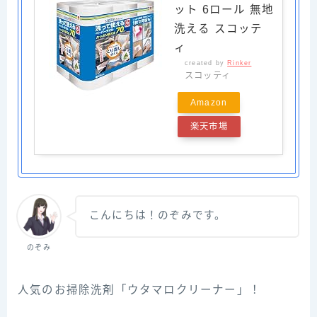
ット 6ロール 無地
洗える スコッテ
ィ
created by
Rinker
スコッティ
Amazon
楽天市場
こんにちは！のぞみです。
のぞみ
人気のお掃除洗剤「ウタマロクリーナー」！