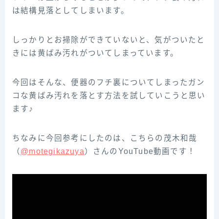
は結構見落としてしまいます。
しっかりとお掃除ができていないと、気がついたと
きには黄ばみ汚れがついてしまっています。
今回はそんな、便器のフチ裏についてしまったガン
コな黄ばみ汚れを落とす方法を試していこうと思い
ます♪
ちなみに今回参‌考‌に‌し‌た‌の‌は、‌こ‌ち‌ら‌の‌茂‌木‌和‌哉‌
（‌‌
@motegikazuya‌‌
）‌さ‌ん‌の‌YouTube‌動‌画‌で‌す！