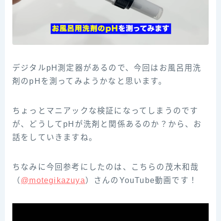
デジタルpH測定器があるので、今回はお風呂用洗
剤のpHを測ってみようかなと思います。
ちょっとマニアックな検証になってしまうのです
が、どうしてpHが洗剤と関係あるのか？から、お
話をしていきますね。
ちなみに今回参‌考‌に‌し‌た‌の‌は、‌こ‌ち‌ら‌の‌茂‌木‌和‌哉‌
（‌‌
@motegikazuya‌‌
）‌さ‌ん‌の‌YouTube‌動‌画‌で‌す！