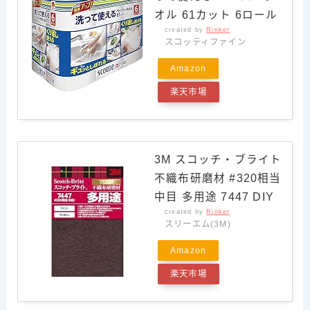
オル 61カット 6ロール
created by
Rinker
スコッティファイン
Amazon
楽天市場
3M スコッチ・ブライト
不織布研磨材 #320相当
中目 多用途 7447 DIY
created by
Rinker
スリーエム(3M)
Amazon
楽天市場