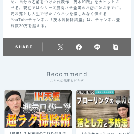
め、自分の名前をつけた代表作「茂木和哉」を大ヒットさ
せる。現在ではシリーズ展開させ全国のお店に並ぶまでに。
汚れ落とし人生で得たノウハウを惜しみなく伝える
YouTubeチャンネル「茂木流掃除講座」は、チャンネル登
録数30万を超える。
SHARE
Recommend
こちらの記事もどうぞ
【簡単】ＩＨ天板のこびり付き汚