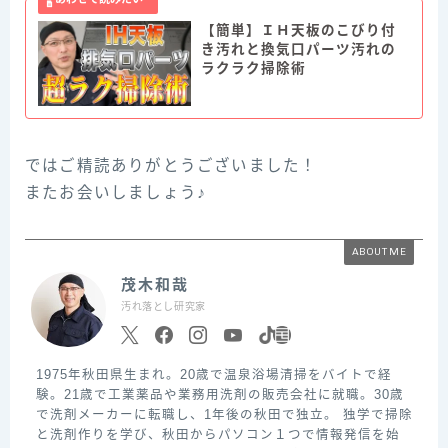
【簡単】ＩＨ天板のこびり付
き汚れと換気口パーツ汚れの
ラクラク掃除術
ではご精読ありがとうございました！
またお会いしましょう♪
ABOUT ME
茂木和哉
汚れ落とし研究家
1975年秋田県生まれ。20歳で温泉浴場清掃をバイトで経
験。21歳で工業薬品や業務用洗剤の販売会社に就職。30歳
で洗剤メーカーに転職し、1年後の秋田で独立。 独学で掃除
と洗剤作りを学び、秋田からパソコン１つで情報発信を始