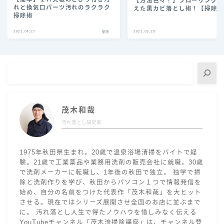
【方法色々！】フローリング
れと換気口パーツ汚れのラクラク
えた黒カビ落とし術！【掃除
掃除術
2021.04.27
2021.03.29
掃除
茂木和哉
汚れ落とし研究家
1975年秋田県生まれ。20歳で温泉浴場清掃をバイトで経
験。21歳で工業薬品や業務用洗剤の販売会社に就職。30歳
で洗剤メーカーに転職し、1年後の秋田で独立。 独学で掃
除と洗剤作りを学び、秋田からパソコン１つで情報発信を
始め、自分の名前をつけた代表作「茂木和哉」を大ヒット
させる。現在ではシリーズ展開させ全国のお店に並ぶまで
に。 汚れ落とし人生で得たノウハウを惜しみなく伝える
YouTubeチャンネル「茂木流掃除講座」は、チャンネル登