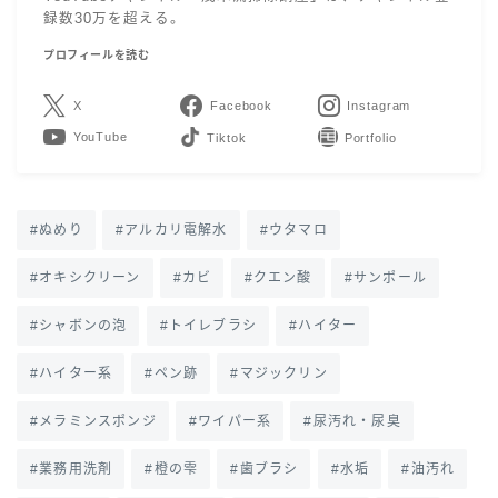
録数30万を超える。
プロフィールを読む
X
Facebook
Instagram
YouTube
LINE
Contact
ぬめり
アルカリ電解水
ウタマロ
オキシクリーン
カビ
クエン酸
サンポール
シャボンの泡
トイレブラシ
ハイター
ハイター系
ペン跡
マジックリン
メラミンスポンジ
ワイパー系
尿汚れ・尿臭
業務用洗剤
橙の雫
歯ブラシ
水垢
油汚れ