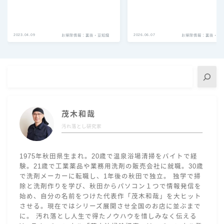
2023.04.09
2026.06.07
お掃除情報：裏技・豆知識
お掃除情報：裏技・豆
茂木和哉
汚れ落とし研究家
1975年秋田県生まれ。20歳で温泉浴場清掃をバイトで経
験。21歳で工業薬品や業務用洗剤の販売会社に就職。30歳
で洗剤メーカーに転職し、1年後の秋田で独立。 独学で掃
除と洗剤作りを学び、秋田からパソコン１つで情報発信を
始め、自分の名前をつけた代表作「茂木和哉」を大ヒット
させる。現在ではシリーズ展開させ全国のお店に並ぶまで
に。 汚れ落とし人生で得たノウハウを惜しみなく伝える