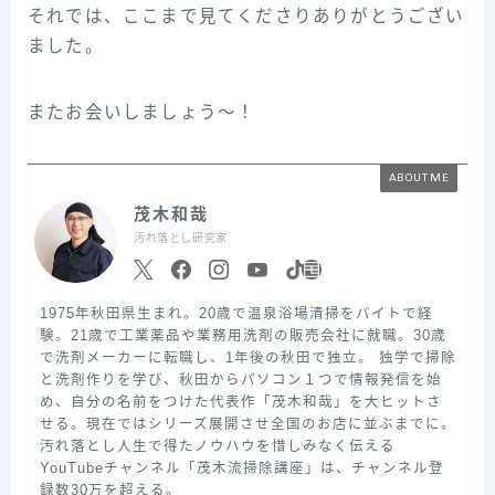
それでは、ここまで見てくださりありがとうござい
ました。
またお会いしましょう～！
ABOUT ME
茂木和哉
汚れ落とし研究家
1975年秋田県生まれ。20歳で温泉浴場清掃をバイトで経
験。21歳で工業薬品や業務用洗剤の販売会社に就職。30歳
で洗剤メーカーに転職し、1年後の秋田で独立。 独学で掃除
と洗剤作りを学び、秋田からパソコン１つで情報発信を始
め、自分の名前をつけた代表作「茂木和哉」を大ヒットさ
せる。現在ではシリーズ展開させ全国のお店に並ぶまでに。
汚れ落とし人生で得たノウハウを惜しみなく伝える
YouTubeチャンネル「茂木流掃除講座」は、チャンネル登
録数30万を超える。