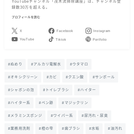
YouTubeチャンネル「茂木流掃除講座」は、チャンネル登
録数30万を超える。
プロフィールを読む
X
Facebook
Instagram
YouTube
LINE
Contact
ぬめり
アルカリ電解水
ウタマロ
オキシクリーン
カビ
クエン酸
サンポール
シャボンの泡
トイレブラシ
ハイター
ハイター系
ペン跡
マジックリン
メラミンスポンジ
ワイパー系
尿汚れ・尿臭
業務用洗剤
橙の雫
歯ブラシ
水垢
油汚れ