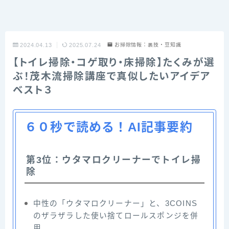
2024.04.13
2025.07.24
お掃除情報：裏技・豆知識
【トイレ掃除・コゲ取り・床掃除】たくみが選
ぶ！茂木流掃除講座で真似したいアイデア
ベスト３
６０秒で読める！AI記事要約
第3位：ウタマロクリーナーでトイレ掃
除
中性の「ウタマロクリーナー」と、3COINS
のザラザラした使い捨てロールスポンジを併
用。