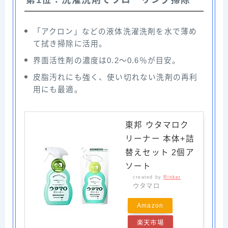
「アクロン」などの液体洗濯洗剤を水で薄め
て拭き掃除に活用。
界面活性剤の濃度は0.2〜0.6％が目安。
皮脂汚れにも強く、使い切れない洗剤の再利
用にも最適。
東邦 ウタマロク
リーナー 本体+詰
替えセット 2個ア
ソート
created by
Rinker
ウタマロ
Amazon
楽天市場