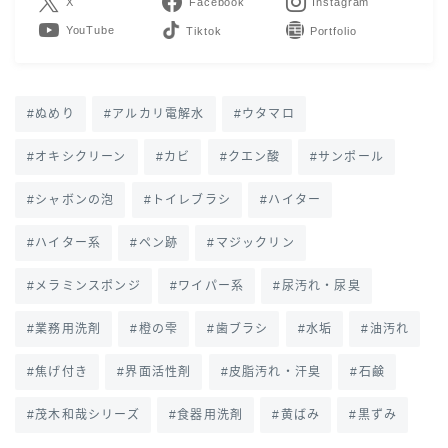
X
Facebook
Instagram
YouTube
LINE
Contact
ぬめり
アルカリ電解水
ウタマロ
オキシクリーン
カビ
クエン酸
サンポール
シャボンの泡
トイレブラシ
ハイター
ハイター系
ペン跡
マジックリン
メラミンスポンジ
ワイパー系
尿汚れ・尿臭
業務用洗剤
橙の雫
歯ブラシ
水垢
油汚れ
焦げ付き
界面活性剤
皮脂汚れ・汗臭
石鹸
茂木和哉シリーズ
食器用洗剤
黄ばみ
黒ずみ