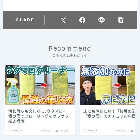
SHARE
Recommend
こちらの記事もどうぞ
汚れ落ちも文句なし♪ウタマロ＋
床にもやさしい！「無垢の泡
橙の雫でフローリングをサラサラ
「橙の雫」でナチュラル床掃
拭き掃除
2025.06.29
2025.05.28
リビング：フローリング
リビング：フローリ