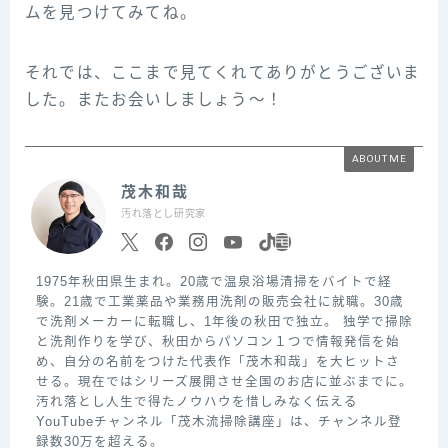
ムを見つけてみてね。
それでは、ここまで見てくれてありがとうございま
した。またお会いしましょう～！
ABOUT ME
茂木和哉
汚れ落とし研究家
1975年秋田県生まれ。20歳で温泉浴場清掃をバイトで経
験。21歳で工業薬品や業務用洗剤の販売会社に就職。30歳
で洗剤メーカーに転職し、1年後の秋田で独立。 独学で掃除
と洗剤作りを学び、秋田からパソコン１つで情報発信を始
め、自分の名前をつけた代表作「茂木和哉」を大ヒットさ
せる。現在ではシリーズ展開させ全国のお店に並ぶまでに。
汚れ落とし人生で得たノウハウを惜しみなく伝える
YouTubeチャンネル「茂木流掃除講座」は、チャンネル登
録数30万を超える。