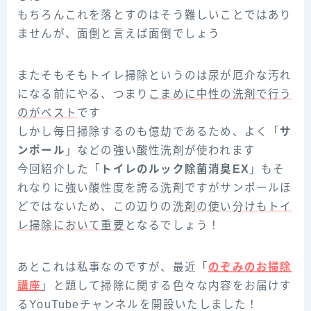
もちろんこれを落とすのはそう難しいことではあり
ませんが、面倒と言えば面倒でしょう
またそもそもトイレ掃除というのは尿が厄介な汚れ
になる前にやる、つまり
こまめに中性の洗剤で行う
のがベスト
です
しかし毎日掃除するのも億劫であるため、よく「
サ
ンポール
」などの強い酸性洗剤が使われます
今回紹介した「
トイレのルック除菌消臭EX
」もそ
れなりに強い酸性度を誇る洗剤ですがサンポールほ
どではないため、この辺りの
洗剤の使い分けもトイ
レ掃除において重要
となるでしょう！
あとこれは私事なのですが、最近「
のぞみのお掃除
講座
」と題して掃除に関する色々な内容をお届けす
るYouTubeチャンネルを開設いたしました！