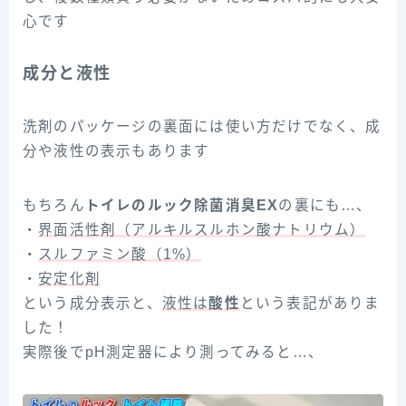
心です
成分と液性
洗剤のパッケージの裏面には使い方だけでなく、成
分や液性の表示もあります
もちろん
トイレのルック除菌消臭EX
の裏にも…、
・
界面活性剤（アルキルスルホン酸ナトリウム）
・
スルファミン酸（1%）
・
安定化剤
という成分表示と、
液性は
酸性
という表記がありま
した！
実際後でpH測定器により測ってみると…、