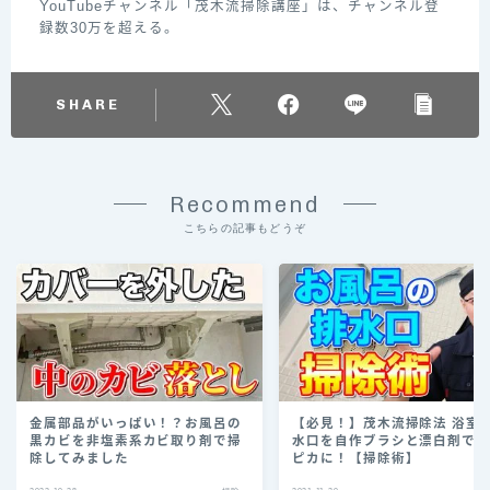
YouTubeチャンネル「茂木流掃除講座」は、チャンネル登
録数30万を超える。
SHARE
Recommend
こちらの記事もどうぞ
金属部品がいっぱい！？お風呂の
【必見！】茂木流掃除法 浴室
黒カビを非塩素系カビ取り剤で掃
水口を自作ブラシと漂白剤で
除してみました
ピカに！【掃除術】