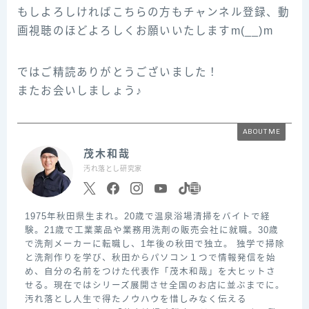
もしよろしければこちらの方もチャンネル登録、動
画視聴のほどよろしくお願いいたしますm(__)m
ではご精読ありがとうございました！
またお会いしましょう♪
ABOUT ME
茂木和哉
汚れ落とし研究家
1975年秋田県生まれ。20歳で温泉浴場清掃をバイトで経
験。21歳で工業薬品や業務用洗剤の販売会社に就職。30歳
で洗剤メーカーに転職し、1年後の秋田で独立。 独学で掃除
と洗剤作りを学び、秋田からパソコン１つで情報発信を始
め、自分の名前をつけた代表作「茂木和哉」を大ヒットさ
せる。現在ではシリーズ展開させ全国のお店に並ぶまでに。
汚れ落とし人生で得たノウハウを惜しみなく伝える