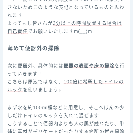
きないためこのような表記となっているものと思わ
れます
よってもし皆さんが
3分以上の時間放置する場合は
自己責任
でお願いいたしますm(__)m
薄めて便器外の掃除
次に便器外、具体的には
便器の表面や床の掃除
を行
っていきます！
こちらは原液ではなく、
100倍に希釈したトイレの
ルック
を使いましょう♪
まず水を約100ml桶などに用意し、そこへほんの少
しだけトイレのルックを入れて混ぜます
こうすることで便器内よりも人の肌が触れたり、単
純に素材がデリケートだったりする箇所の拭き掃除