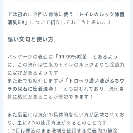
では初めに今回の掃除に使う「
トイレのルック除菌
消臭EX
」について紹介しておこうと思います！
謳い文句と使い方
パッケージの表面に「
99.99％除菌
」とあるよう
に、この洗剤は
従来のトイレのルックよりも除菌力
に定評がある
ようです
また後でも紹介しますが「
トロ～リ濃い液がふちウ
ラの尿石に密着洗浄！
」とも謳われており、
洗剤自
体に粘性がある
ことが確認できます！
また裏面には洗剤の具体的な使い方が記載されてお
り、主に2つの使用方法があるとのことです
1つ目は
原液のまま洗剤を使用する便器内の掃除