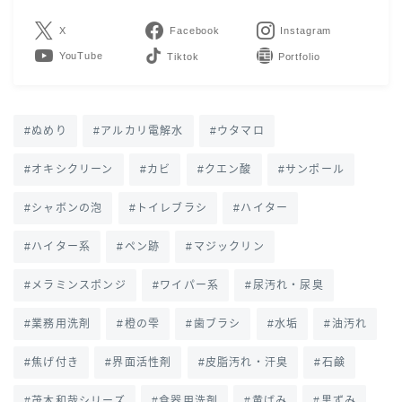
X
Facebook
Instagram
YouTube
LINE
Contact
ぬめり
アルカリ電解水
ウタマロ
オキシクリーン
カビ
クエン酸
サンポール
シャボンの泡
トイレブラシ
ハイター
ハイター系
ペン跡
マジックリン
メラミンスポンジ
ワイパー系
尿汚れ・尿臭
業務用洗剤
橙の雫
歯ブラシ
水垢
油汚れ
焦げ付き
界面活性剤
皮脂汚れ・汗臭
石鹸
茂木和哉シリーズ
食器用洗剤
黄ばみ
黒ずみ