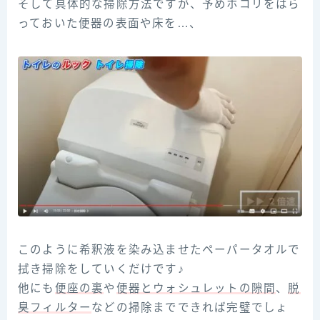
そして具体的な掃除方法ですが、予めホコリをはら
っておいた便器の表面や床を…、
このように希釈液を染み込ませたペーパータオルで
拭き掃除をしていくだけです♪
他にも
便座の裏
や
便器とウォシュレットの隙間
、
脱
臭フィルター
などの掃除までできれば完璧でしょ