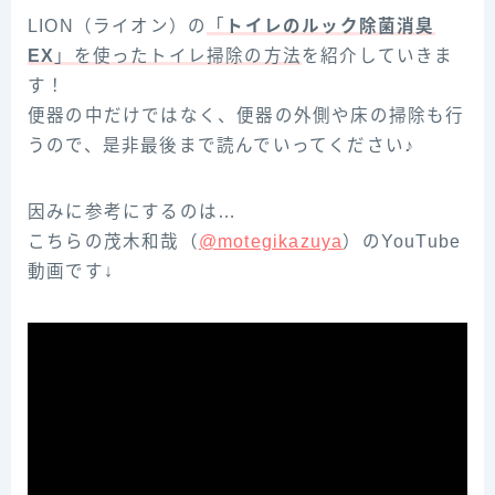
LION（ライオン）の
「
トイレのルック除菌消臭
EX
」を使ったトイレ掃除の方法
を紹介していきま
す！
便器の中だけではなく、便器の外側や床の掃除も行
うので、是非最後まで読んでいってください♪
因みに参考にするのは…
こちらの茂木和哉（
@motegikazuya
）のYouTube
動画です↓