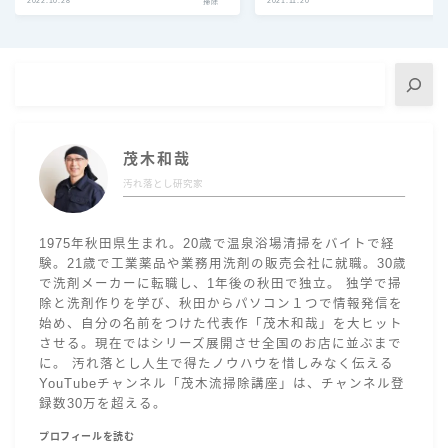
2022.10.28
2021.11.20
掃除
茂木和哉
汚れ落とし研究家
1975年秋田県生まれ。20歳で温泉浴場清掃をバイトで経
験。21歳で工業薬品や業務用洗剤の販売会社に就職。30歳
で洗剤メーカーに転職し、1年後の秋田で独立。 独学で掃
除と洗剤作りを学び、秋田からパソコン１つで情報発信を
始め、自分の名前をつけた代表作「茂木和哉」を大ヒット
させる。現在ではシリーズ展開させ全国のお店に並ぶまで
に。 汚れ落とし人生で得たノウハウを惜しみなく伝える
YouTubeチャンネル「茂木流掃除講座」は、チャンネル登
録数30万を超える。
プロフィールを読む